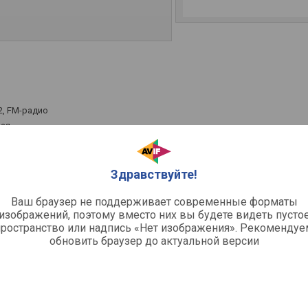
2, FM-радио
ная
62 МГц
Здравствуйте!
Ваш браузер не поддерживает современные форматы
30 МГц
изображений, поэтому вместо них вы будете видеть пусто
electronics.com.ru
пространство или надпись «Нет изображения». Рекомендуе
ая
обновить браузер до актуальной версии
овый/цифровой