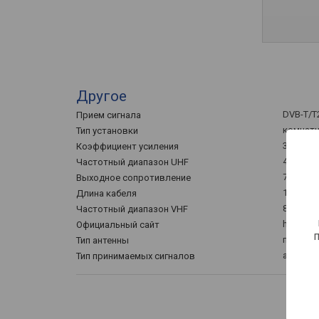
Другое
DVB-T/T
Прием сигнала
комнат
Тип установки
3 дБ
Коэффициент усиления
470 – 8
Частотный диапазон UHF
75 Ом
Выходное сопротивление
1.35 м
Длина кабеля
87.5 – 2
Частотный диапазон VHF
hyundai-
Официальный сайт
пассивн
Тип антенны
аналог
Тип принимаемых сигналов