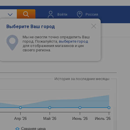
Войти
Россия
Выберите Ваш город
вая техника
Телевизоры
Промокоды
Мы не смогли точно определить Ваш
город. Пожалуйста,
выберите город
для отображения магазинов и цен
своего региона.
История за последние месяцы
Апр '26
Май '26
Июнь '26
Июль '26
Средняя цена