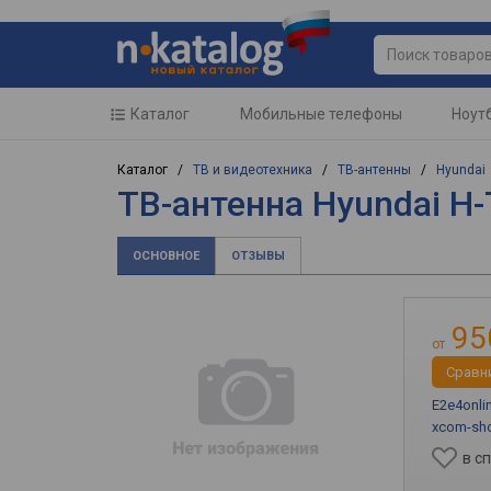
Каталог
Мобильные телефоны
Ноут
Каталог /
ТВ и видеотехника
/
ТВ-антенны
/
Hyundai
ТВ-антенна Hyundai H
ОСНОВНОЕ
ОТЗЫВЫ
95
от
Cравн
E2e4onli
xcom-sho
в с