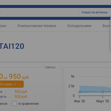
только тв-антенны
буки
Компьютерная техника
Холодильники
Быто
-TAI120
Сейчас
0
950
5k
руб.
до
ить цены
→
2
2.5k
ne
→
950 руб.
0
p.ru
→
950 руб.
Фев '26
Март '26
писок
в сравнение