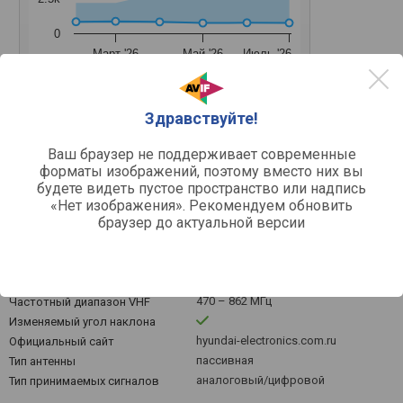
0
Март '26
Май '26
Июль '26
Средняя цена
Здравствуйте!
Ваш браузер не поддерживает современные
форматы изображений, поэтому вместо них вы
будете видеть пустое пространство или надпись
Другое
«Нет изображения». Рекомендуем обновить
браузер до актуальной версии
DVB-T/T2, ISDB-T, DMB-T/H
Прием сигнала
уличная
Тип установки
8 дБ
Коэффициент усиления
75 Ом
Выходное сопротивление
470 – 862 МГц
Частотный диапазон VHF
Изменяемый угол наклона
hyundai-electronics.com.ru
Официальный сайт
пассивная
Тип антенны
аналоговый/цифровой
Тип принимаемых сигналов