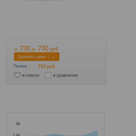
730
730
руб.
от
до
Cравнить цены
→
1
730 руб.
Полюс
→
в список
в сравнение
5k
2.5k