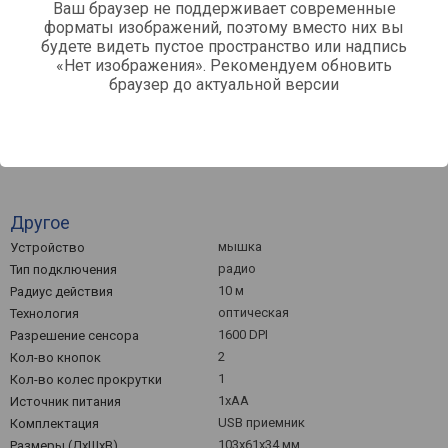
Ваш браузер не поддерживает современные
форматы изображений, поэтому вместо них вы
0
будете видеть пустое пространство или надпись
Март '26
Май '26
Июль '26
«Нет изображения». Рекомендуем обновить
браузер до актуальной версии
Средняя цена
Другое
мышка
Устройство
радио
Тип подключения
10 м
Радиус действия
оптическая
Технология
1600 DPI
Разрешение сенсора
2
Кол-во кнопок
1
Кол-во колес прокрутки
1xAA
Источник питания
USB приемник
Комплектация
103x61x34 мм
Размеры (ДхШхВ)