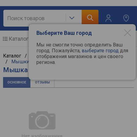
Выберите Ваш город
Каталог
Мобильные телефоны
Мы не смогли точно определить Ваш
город. Пожалуйста,
выберите город
для
Каталог /
Компьютерная техника
/
Манипуляторы
отображения магазинов и цен своего
/
Мышки
/
HP
региона.
Мышка HP 150 Wireless Mouse
ОСНОВНОЕ
ОТЗЫВЫ