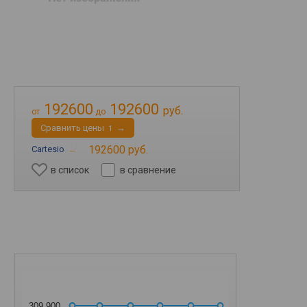
192600
192600
руб.
от
до
Cравнить цены
→
1
192600 руб.
Cartesio
→
в список
в сравнение
309 900