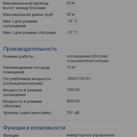
20 м
Максимальный перепад
высот между блоками
60 м
Максимальная длина труб
-10 °C
Мин. t для режима
охлаждения
-15 °C
Мин. t для режима обогрева
Производительность
охлаждение/обогрев/
Режимы работы
осушение/вентиляция
70 м²
Рекомендуемая площадь
помещения
1830/2120 Вт
Потребляемая мощность
(охлаждение/нагрев)
7000 Вт
Мощность в режиме
охлаждения
8500 Вт
Мощность в режиме
обогрева
53/- дБ
Уровень шума (макс/мин)
Функции и возможности
инверторное управление
Функции