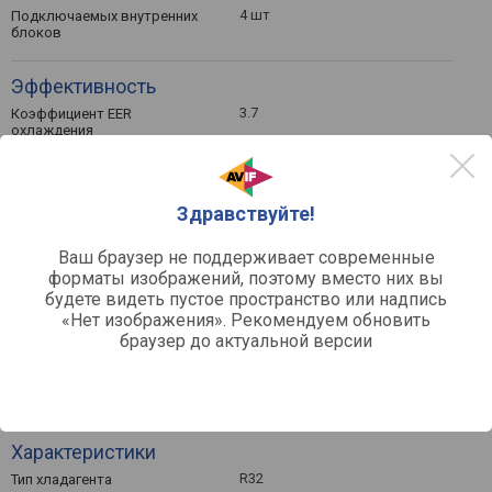
4 шт
Подключаемых внутренних
блоков
Эффективность
3.7
Коэффициент EER
охлаждения
4.2
Коэффициент COP обогрева
8.1
Сезонный коэффициент SEER
охлаждения
Здравствуйте!
4.6
Сезонный коэффициент SCOP
обогрева
Ваш браузер не поддерживает современные
A
Энергоэффективность EER
форматы изображений, поэтому вместо них вы
(охлаждение)
будете видеть пустое пространство или надпись
A
Энергоэффективность COP
(обогрев)
«Нет изображения». Рекомендуем обновить
браузер до актуальной версии
A++
Энергоэффективность SEER
(охлаждение)
A++
Энергоэффективность SCOP
(обогрев)
Характеристики
R32
Тип хладагента