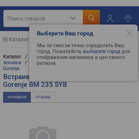
Выберите Ваш город
Каталог
Мобильные телефоны
Мы не смогли точно определить Ваш
город. Пожалуйста,
выберите город
для
Каталог /
Крупная бытовая техника
/
Встраиваемая
отображения магазинов и цен своего
техника
/
Встраиваемые микроволновые печи
/
региона.
Gorenje
Встраиваемая микроволновая печь
Gorenje BM 235 SYB
ОСНОВНОЕ
ОТЗЫВЫ