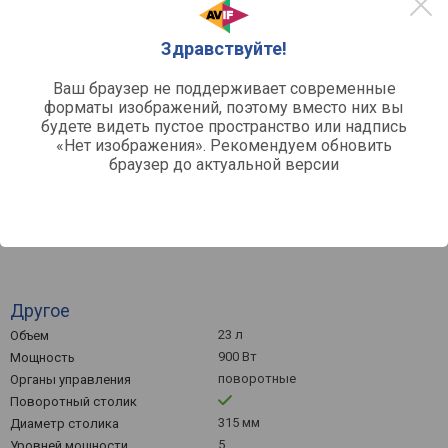
30 456
Здравствуйте!
Ваш браузер не поддерживает современные
Май '26
Июнь '26
Июль '26
форматы изображений, поэтому вместо них вы
будете видеть пустое пространство или надпись
Средняя цена
«Нет изображения». Рекомендуем обновить
браузер до актуальной версии
белый
черный
Другое
23 л
Объем
900 Вт
Мощность
поворотные
Органы управления
Поворотный столик
315 мм
Диаметр столика
5
Уровней мощности