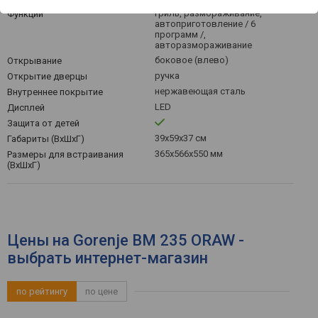
гриль, размораживание,
Функции
автоприготовление / 6
программ /,
авторазмораживание
боковое (влево)
Открывание
ручка
Открытие дверцы
нержавеющая сталь
Внутреннее покрытие
LED
Дисплей
Защита от детей
39x59x37 см
Габариты (ВхШхГ)
365x566x550 мм
Размеры для встраивания
(ВхШхГ)
Цены на Gorenje BM 235 ORAW -
выбрать интернет-магазин
по рейтингу
по цене