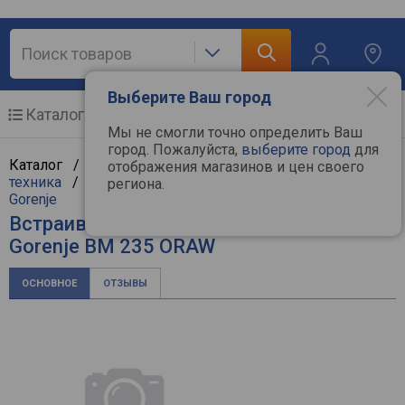
Выберите Ваш город
Каталог
Мобильные телефоны
Мы не смогли точно определить Ваш
город. Пожалуйста,
выберите город
для
Каталог /
Крупная бытовая техника
/
Встраиваемая
отображения магазинов и цен своего
техника
/
Встраиваемые микроволновые печи
/
региона.
Gorenje
Встраиваемая микроволновая печь
Gorenje BM 235 ORAW
ОСНОВНОЕ
ОТЗЫВЫ