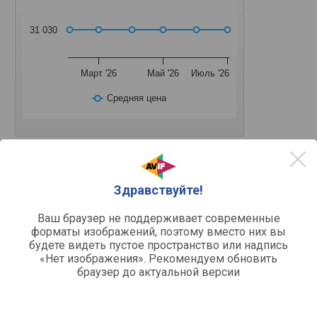
31 030
Март '26
Май '26
Июль '26
Средняя цена
белый
черный
Здравствуйте!
Ваш браузер не поддерживает современные
Другое
форматы изображений, поэтому вместо них вы
23 л
Объем
будете видеть пустое пространство или надпись
900 Вт
Мощность
«Нет изображения». Рекомендуем обновить
сенсорные кнопки
Органы управления
браузер до актуальной версии
Поворотный столик
270 мм
Диаметр столика
5
Уровней мощности