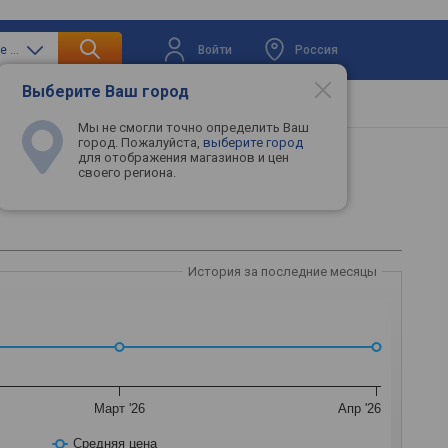
Войти
Россия
только встраиваемые микроволновые печи
Выберите Ваш город
вая техника
Телевизоры
Промокоды
Мы не смогли точно определить Ваш
город. Пожалуйста,
выберите город
для отображения магазинов и цен
своего региона.
 CLB
567145
История за последние месяцы
Март '26
Апр '26
Средняя цена