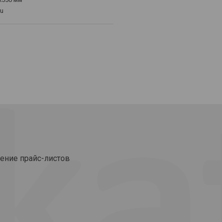
ru
ение прайс-листов