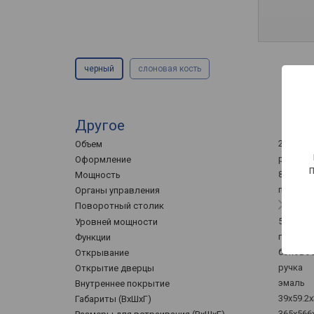
черный
слоновая кость
Другое
23 л
Объем
ретро
Оформление
800 Вт
Мощность
поворо
Органы управления
Поворотный столик
5
Уровней мощности
гриль, 
Функции
боковое
Открывание
ручка
Открытие дверцы
эмаль
Внутреннее покрытие
39x59.2x
Габариты (ВхШхГ)
365x566