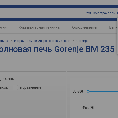
буки
Компьютерная техника
Холодильники
Быто
хника
/
Встраиваемые микроволновые печи
/
Gorenje
лновая печь Gorenje BM 235
дложений
писок
в сравнение
35 586
Фев '26