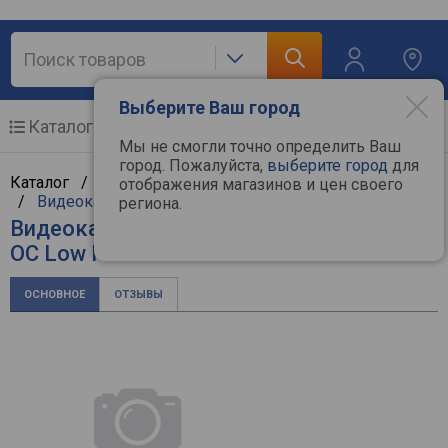
Выберите Ваш город
Каталог
Мобильные телефоны
Мы не смогли точно определить Ваш
город. Пожалуйста,
выберите город
для
Каталог /
Компьютерная техника
/
Комплектующие
отображения магазинов и цен своего
/
Видеокарты
/
Gigabyte
региона.
Видеокарта Gigabyte GeForce RTX 5050
OC Low Profile 8G
ОСНОВНОЕ
ОТЗЫВЫ