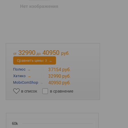
32990
40950
руб.
от
до
Cравнить цены
→
3
37154 руб.
Полюс
→
32990 руб.
Хатико
→
40950 руб.
MobiComShop
→
в список
в сравнение
60k