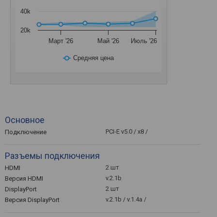
40k
20k
Март '26
Май '26
Июль '26
Средняя цена
Основное
PCI-E v5.0 / x8 /
Подключение
Разъемы подключения
2 шт
HDMI
v.2.1b
Версия HDMI
2 шт
DisplayPort
v.2.1b / v.1.4a /
Версия DisplayPort