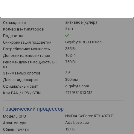
Общее
4
Макс. подключаемых
мониторов
активное (кулер)
Охлаждение
3 шт
Кол-во вентиляторов
Подсветка
Gigabyte RGB Fusion
Синхронизация подсветки
285 Вт
Потребляемая мощность
16 pin
Дополнительное питание
750 Вт
Рекомендуемая мощность БП
от
2.5
Занимаемых слотов
300 мм
Длина видеокарты
gigabyte.com
Официальный сайт
4719331313432
Код EAN / UPS / GTIN
Графический процессор
NVIDIA GeForce RTX 4070 Ti
Модель GPU
Ada Lovelace
Архитектура
12 ГБ
Объем памяти