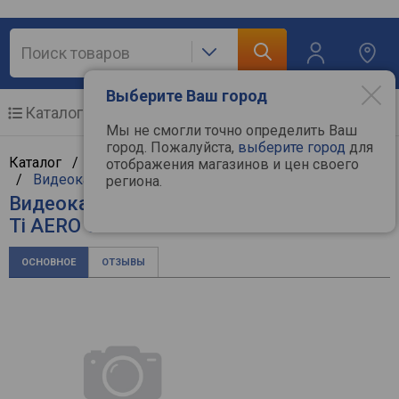
Выберите Ваш город
Каталог
Мобильные телефоны
Мы не смогли точно определить Ваш
город. Пожалуйста,
выберите город
для
Каталог /
Компьютерная техника
/
Комплектующие
отображения магазинов и цен своего
/
Видеокарты
/
Gigabyte
региона.
Видеокарта Gigabyte GeForce RTX 4070
Ti AERO OC V2 12G
ОСНОВНОЕ
ОТЗЫВЫ