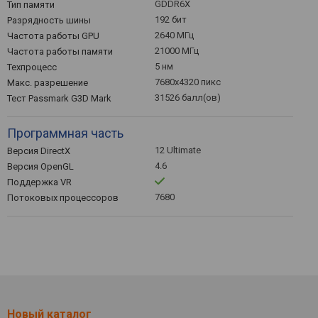
GDDR6X
Тип памяти
192 бит
Разрядность шины
2640 МГц
Частота работы GPU
21000 МГц
Частота работы памяти
5 нм
Техпроцесс
7680x4320 пикс
Макс. разрешение
31526 балл(ов)
Тест Passmark G3D Mark
Программная часть
12 Ultimate
Версия DirectX
4.6
Версия OpenGL
Поддержка VR
7680
Потоковых процессоров
Новый каталог