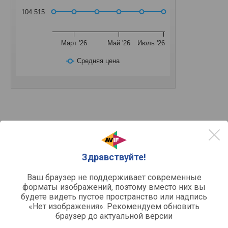
104 515
Март '26
Май '26
Июль '26
Средняя цена
Основное
PCI-E v4.0
Подключение
Здравствуйте!
Разъемы подключения
1 шт
HDMI
Ваш браузер не поддерживает современные
форматы изображений, поэтому вместо них вы
v.2.1a
Версия HDMI
будете видеть пустое пространство или надпись
3 шт
DisplayPort
«Нет изображения». Рекомендуем обновить
v.1.4a
Версия DisplayPort
браузер до актуальной версии