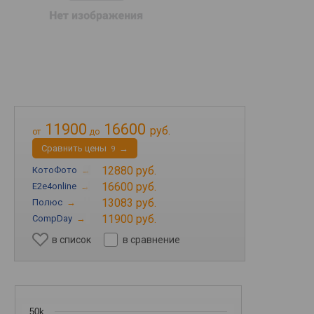
11900
16600
руб.
от
до
Cравнить цены
→
9
12880 руб.
КотоФото
→
16600 руб.
E2e4online
→
13083 руб.
Полюс
→
11900 руб.
CompDay
→
в список
в сравнение
50k