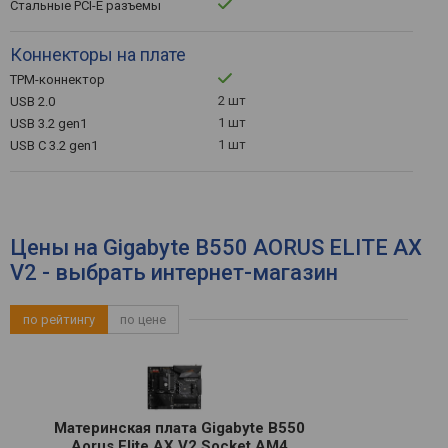
Стальные PCI-E разъемы
Коннекторы на плате
TPM-коннектор
2 шт
USB 2.0
1 шт
USB 3.2 gen1
1 шт
USB C 3.2 gen1
Цены на Gigabyte B550 AORUS ELITE AX
V2 - выбрать интернет-магазин
по рейтингу
по цене
Материнская плата Gigabyte B550
Aorus Elite AX V2 Socket AM4