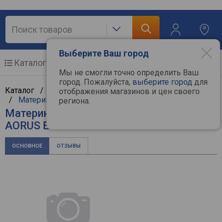
Выберите Ваш город
Каталог
Мобильные телефоны
Мы не смогли точно определить Ваш
город. Пожалуйста,
выберите город
для
Каталог /
Компьютерная техника
/
Комплектующие
отображения магазинов и цен своего
/
Материнские платы
/
Gigabyte
региона.
Материнская плата Gigabyte B550
AORUS ELITE AX V2
ОСНОВНОЕ
ОТЗЫВЫ