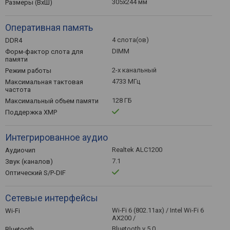
305x244 мм
Размеры (ВхШ)
Оперативная память
4 слота(ов)
DDR4
DIMM
Форм-фактор слота для
памяти
2-х канальный
Режим работы
4733 МГц
Максимальная тактовая
частота
128 ГБ
Максимальный объем памяти
Поддержка XMP
Интегрированное аудио
Realtek ALC1200
Аудиочип
7.1
Звук (каналов)
Оптический S/P-DIF
Сетевые интерфейсы
Wi-Fi 6 (802.11ax) / Intel Wi-Fi 6
Wi-Fi
AX200 /
Bluetooth v 5.0
Bluetooth