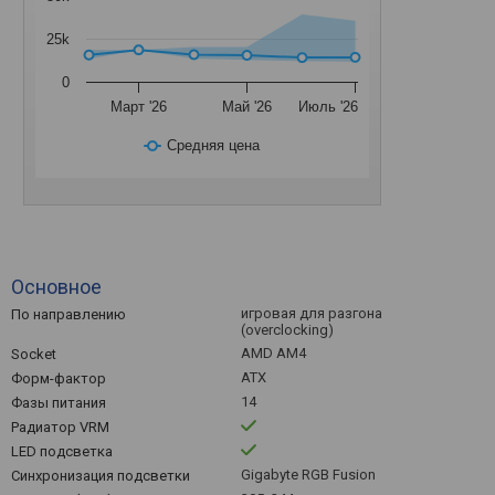
25k
0
Март '26
Май '26
Июль '26
Средняя цена
Основное
игровая для разгона
По направлению
(overclocking)
AMD AM4
Socket
ATX
Форм-фактор
14
Фазы питания
Радиатор VRM
LED подсветка
Gigabyte RGB Fusion
Синхронизация подсветки