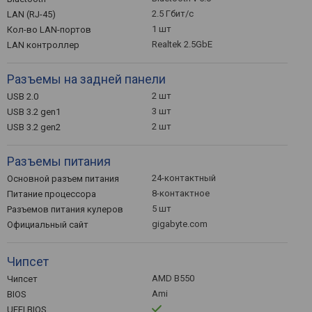
2.5 Гбит/с
LAN (RJ-45)
1 шт
Кол-во LAN-портов
Realtek 2.5GbE
LAN контроллер
Разъемы на задней панели
2 шт
USB 2.0
3 шт
USB 3.2 gen1
2 шт
USB 3.2 gen2
Разъемы питания
24-контактный
Основной разъем питания
8-контактное
Питание процессора
5 шт
Разъемов питания кулеров
gigabyte.com
Официальный сайт
Чипсет
AMD B550
Чипсет
Ami
BIOS
UEFI BIOS