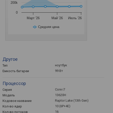
200k
0
Март '26
Май '26
Июль '26
Средняя цена
Другое
ноутбук
Тип
99 Вт
Емкость батареи
Процессор
Core i7
Серия
13620H
Модель
Raptor Lake (13th Gen)
Кодовое название
10 (6P+4E)
Кол-во ядер
16
Кол-во потоков