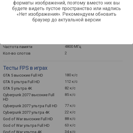
Тонкие рамки
форматы изображений, поэтому вместо них вы
будете видеть пустое пространство или надпись
«Нет изображения». Рекомендуем обновить
Оперативная память
браузер до актуальной версии
16 ГБ
Объем оперативной памяти
64 ГБ
Максимально
устанавливаемый объем
DDR5
Тип памяти
4800 МГц
Частота памяти
2
Кол-во слотов
Тесты FPS в играх
180 к/с
GTA 5 высокие Full HD
112 к/с
GTA 5 ультра Full HD
82 к/с
GTA 5 ультра 4K
85 к/с
Cyberpunk 2077 высокие Full
HD
77 к/с
Cyberpunk 2077 ультра Full HD
22 к/с
Cyberpunk 2077 ультра 4K
88 к/с
God of War высокие Full HD
63 к/с
God of War ультра Full HD
34 к/с
God of War ультра 4K