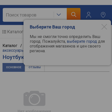
Выберите Ваш город
Каталог
Мобильные телефоны
Мы не смогли точно определить Ваш
город. Пожалуйста,
выберите город
для
Каталог /
Компьютерная техника
/
Ноутбуки и
отображения магазинов и цен своего
аксессуары
/
Ноутбуки
/
Gigabyte
региона.
Ноутбук Gigabyte AORUS 15 BKF
ОСНОВНОЕ
ОТЗЫВЫ