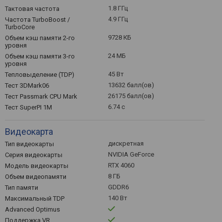
1.8 ГГц
Тактовая частота
4.9 ГГц
Частота TurboBoost /
TurboCore
9728 КБ
Объем кэш памяти 2-го
уровня
24 МБ
Объем кэш памяти 3-го
уровня
45 Вт
Тепловыделение (TDP)
13632 балл(ов)
Тест 3DMark06
26175 балл(ов)
Тест Passmark CPU Mark
6.74 с
Тест SuperPI 1M
Видеокарта
дискретная
Тип видеокарты
NVIDIA GeForce
Серия видеокарты
RTX 4060
Модель видеокарты
8 ГБ
Объем видеопамяти
GDDR6
Тип памяти
140 Вт
Максимальный TDP
Advanced Optimus
Поддержка VR