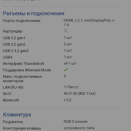
Разъемы и подключения
HDMI, v 2.1, miniDisplayPort, v
Порты подключения
1.4
Картридер
1 шт
USB 3.2 gen1
2 шт
USB 3.2 gen2
1 шт
USB C 3.2 gen2
1 шт
USB4
v4 1 шт
Интерфейс Thunderbolt
Поддержка Alternate Mode
3
Макс. подключаемых
мониторов
1 Гбит/с
LAN (RJ-45)
Wi-Fi 6E (802.11ax)
Wi-Fi
v 5.2
Bluetooth
Клавиатура
RGB 3 зонная
Подсветка
островного типа
Конструкция клавиш