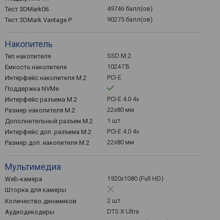
49746 балл(ов)
Тест 3DMark06
90275 балл(ов)
Тест 3DMark Vantage P
Накопитель
SSD M.2
Тип накопителя
1024 ГБ
Емкость накопителя
PCI-E
Интерфейс накопителя M.2
Поддержка NVMe
PCI-E 4.0 4x
Интерфейс разъема M.2
22x80 мм
Размер накопителя M.2
1 шт
Дополнительный разъем M.2
PCI-E 4.0 4x
Интерфейс доп. разъема M.2
22x80 мм
Размер доп. накопителя M.2
Мультимедиа
1920x1080 (Full HD)
Web-камера
Шторка для камеры
2 шт
Количество динамиков
DTS X Ultra
Аудиодекодеры