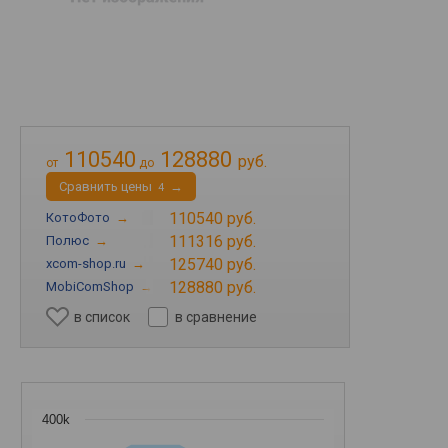
110540
128880
руб.
от
до
Cравнить цены
→
4
110540 руб.
КотоФото
→
111316 руб.
Полюс
→
125740 руб.
xcom-shop.ru
→
128880 руб.
MobiComShop
→
в список
в сравнение
400k