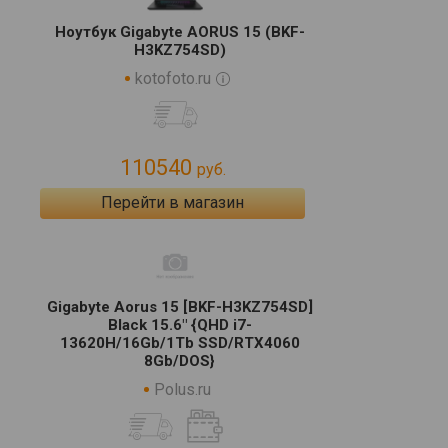
Ноутбук Gigabyte AORUS 15 (BKF-
H3KZ754SD)
kotofoto.ru
110540
руб.
Перейти в магазин
Gigabyte Aorus 15 [BKF-H3KZ754SD]
Black 15.6" {QHD i7-
13620H/16Gb/1Tb SSD/RTX4060
8Gb/DOS}
Polus.ru