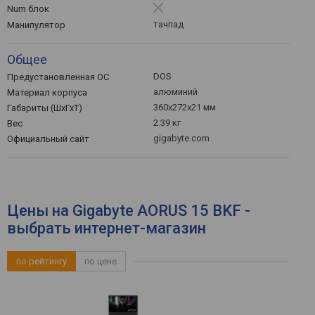
Num блок
тачпад
Манипулятор
Общее
DOS
Предустановленная ОС
алюминий
Материал корпуса
360x272x21 мм
Габариты (ШхГхТ)
2.39 кг
Вес
gigabyte.com
Официальный сайт
Цены на Gigabyte AORUS 15 BKF -
выбрать интернет-магазин
по рейтингу
по цене