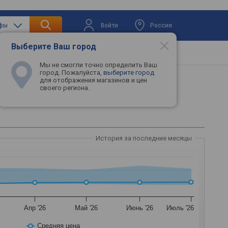
Войти
Россия
афы
Выберите Ваш город
вая техника
Телевизоры
Промокоды
Мы не смогли точно определить Ваш
город. Пожалуйста,
выберите город
для отображения магазинов и цен
своего региона.
История за последние месяцы
Апр '26
Май '26
Июнь '26
Июль '26
Средняя цена