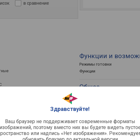
писок
в сравнение
Функции и возмож
Режимы готовки
тные
Функции
C
Общее
Габариты (ВхШхГ)
Размеры для встраивания (ВхШ
Здравствуйте!
Страна производства
атые
Ваш браузер не поддерживает современные форматы
изображений, поэтому вместо них вы будете видеть пусто
пространство или надпись «Нет изображения». Рекомендуе
обновить браузер до актуальной версии