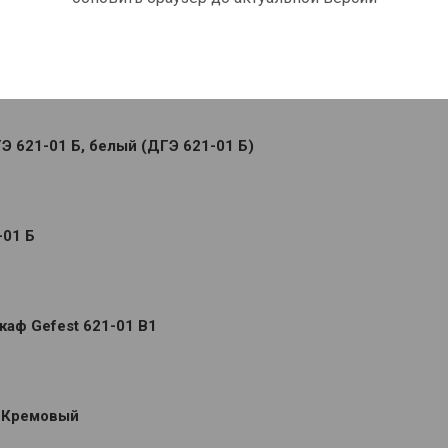
выбрать интернет-магазин
 621-01 Б, белый (ДГЭ 621-01 Б)
-01 Б
аф Gefest 621-01 B1
) Кремовый