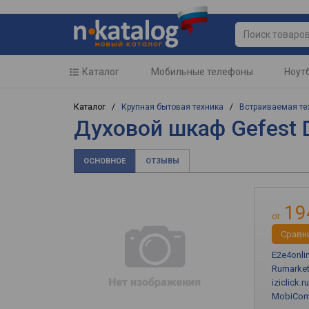
Каталог
Мобильные телефоны
Ноут
Каталог /
Крупная бытовая техника
/
Встраиваемая те
Духовой шкаф Gefest 
ОСНОВНОЕ
ОТЗЫВЫ
19
от
Cравн
E2e4onli
Rumarket
iziclick.ru
MobiCo