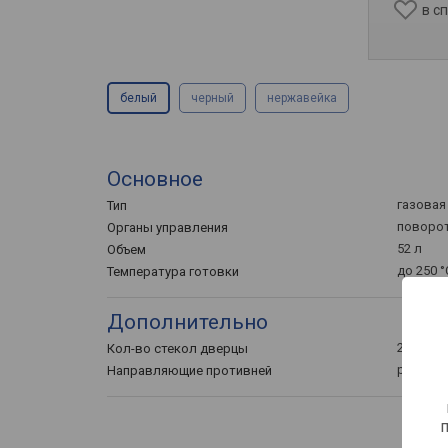
в с
белый
черный
нержавейка
Основное
газовая
Тип
поворо
Органы управления
52 л
Объем
до 250 °
Температура готовки
Дополнительно
2
Кол-во стекол дверцы
решетч
Направляющие противней