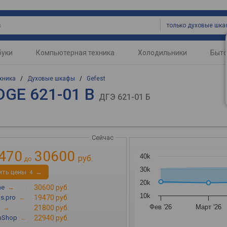
только духовые шк
буки
Компьютерная техника
Холодильники
Быто
хника
/
Духовые шкафы
/
Gefest
DGE 621-01 B
ДГЭ 621-01 Б
Сейчас
470
30600
40k
руб.
до
30k
ить цены
→
4
20k
ne
→
30600 руб.
10k
s.pro
→
19470 руб.
Фев '26
Март '26
→
21800 руб.
mShop
→
22940 руб.