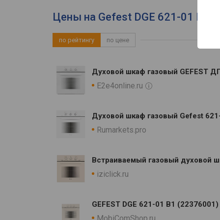
Цены на Gefest DGE 621-01 B - 
по рейтингу
по цене
Духовой шкаф газовый GEFEST ДГЭ
E2e4online.ru
Духовой шкаф газовый Gefest 621
Rumarkets.pro
Встраиваемый газовый духовой шк
iziclick.ru
GEFEST DGE 621-01 B1 (22376001
MobiComShop.ru