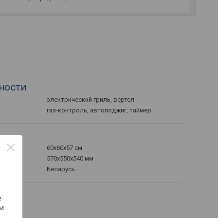
ности
электрический гриль, вертел
газ-контроль, автоподжиг, таймер
60x60x57 см
570x550x540 мм
хГ)
Беларусь
е
м