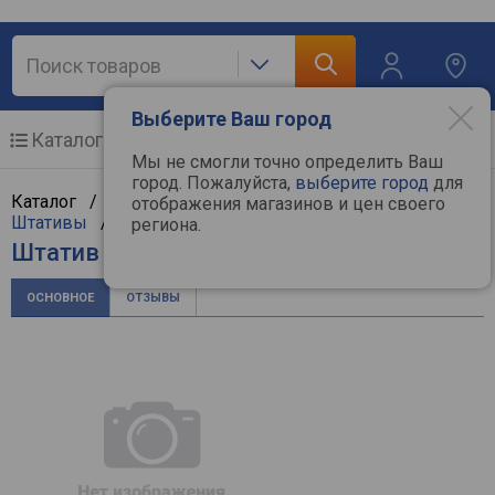
Выберите Ваш город
Каталог
Мобильные телефоны
Мы не смогли точно определить Ваш
город. Пожалуйста,
выберите город
для
Каталог /
Фототехника
/
Аксессуары к фото
/
отображения магазинов и цен своего
Штативы
/
Falcon Eyes
региона.
Штатив Falcon Eyes Silver Line 514 BHR
ОСНОВНОЕ
ОТЗЫВЫ