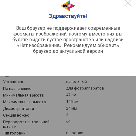
4k
Здравствуйте!
Март '26
Май '26
Июль '26
Ваш браузер не поддерживает современные
Средняя цена
форматы изображений, поэтому вместо них вы
будете видеть пустое пространство или надпись
«Нет изображения». Рекомендуем обновить
браузер до актуальной версии
Другое
штатив
Тип
напольный
Установка
для фотоаппаратов
По назначению
47 см
Минимальная высота
145 см
Максимальная высота
24 мм
Диаметр штанги
3
Секций ножек
Переворот центральной
штанги
шаровая
Тип головки