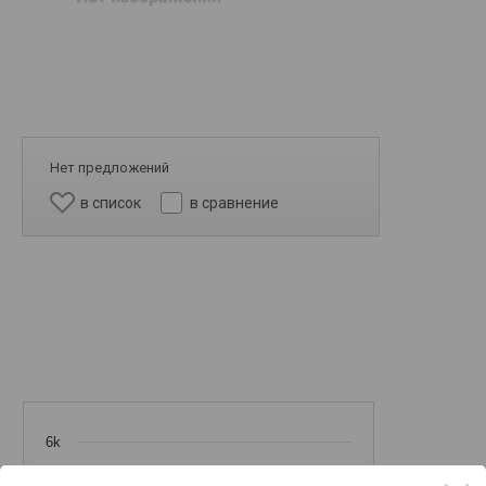
Нет предложений
в список
в сравнение
6k
5k