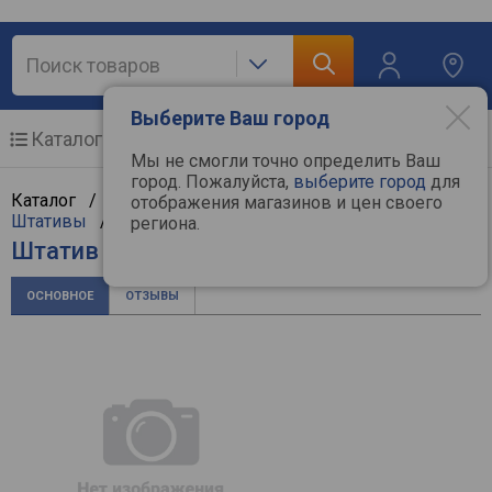
Выберите Ваш город
Каталог
Мобильные телефоны
Мы не смогли точно определить Ваш
город. Пожалуйста,
выберите город
для
Каталог /
Фототехника
/
Аксессуары к фото
/
отображения магазинов и цен своего
Штативы
/
Falcon Eyes
региона.
Штатив Falcon Eyes CinemaPRO VT-1695
ОСНОВНОЕ
ОТЗЫВЫ