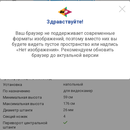
4k
Март '26
Май '26
Июль '26
Здравствуйте!
Средняя цена
Ваш браузер не поддерживает современные
форматы изображений, поэтому вместо них вы
будете видеть пустое пространство или надпись
«Нет изображения». Рекомендуем обновить
браузер до актуальной версии
Другое
штатив
Тип
Трансформация в монопод
напольный
Установка
для видеокамер
По назначению
59 см
Минимальная высота
176 см
Максимальная высота
26 мм
Диаметр штанги
4
Секций ножек
Переворот центральной
штанги