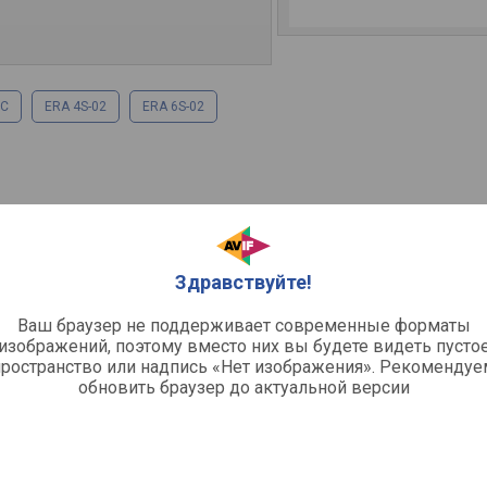
6C
ERA 4S-02
ERA 6S-02
 вытяжной (накладной)
Здравствуйте!
Ваш браузер не поддерживает современные форматы
й клапан / автоматические
изображений, поэтому вместо них вы будете видеть пусто
пространство или надпись «Нет изображения». Рекомендуе
обновить браузер до актуальной версии