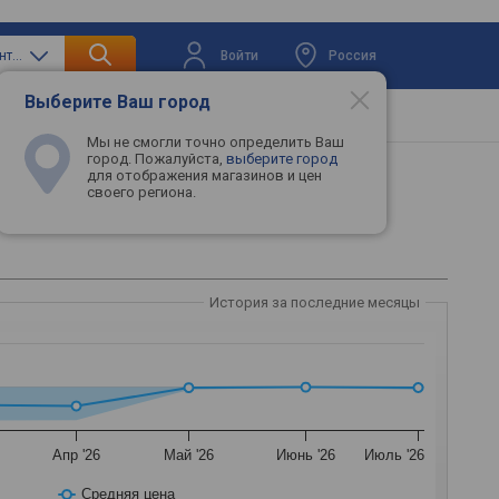
Войти
Россия
только вытяжные вентиляторы
Выберите Ваш город
вая техника
Телевизоры
Промокоды
Мы не смогли точно определить Ваш
город. Пожалуйста,
выберите город
для отображения магазинов и цен
своего региона.
История за последние месяцы
Апр '26
Май '26
Июнь '26
Июль '26
Средняя цена