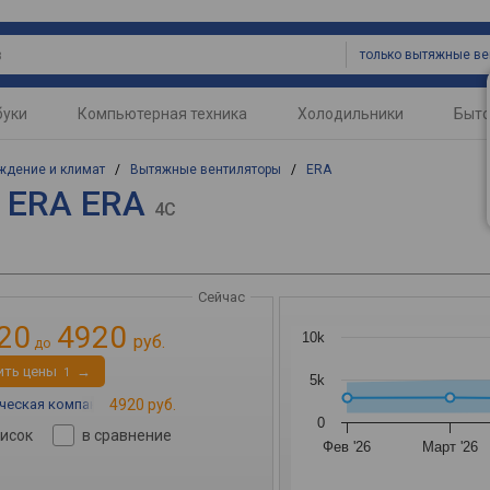
буки
Компьютерная техника
Холодильники
Быто
ждение и климат
/
Вытяжные вентиляторы
/
ERA
 ERA ERA
4C
Сейчас
20
4920
10k
руб.
до
ить цены
→
1
5k
еская компания «MirCli»
4920 руб.
→
0
писок
в сравнение
Фев '26
Март '26