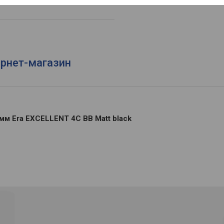
ернет-магазин
мм Era EXCELLENT 4C BB Matt black