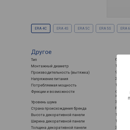
ERA 4C
ERA 4S
ERA 5C
ERA 5S
ERA 
Другое
бытовой
Тип
100 мм
Монтажный диаметр
97 м³/ч
Производительность (вытяжка)
230 В
Напряжение питания
14 Вт
Потребляемая мощность
обратны
Функции и возможности
жалюзи
35 дБ
Уровень шума
Россия
Страна происхождения бренда
150 мм
Высота декоративной панели
150 мм
Ширина декоративной панели
22 мм
Толщина декоративной панели