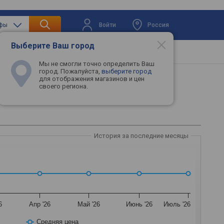
Войти
Россия
афы
Выберите Ваш город
вая техника
Телевизоры
Промокоды
Мы не смогли точно определить Ваш
город. Пожалуйста,
выберите город
для отображения магазинов и цен
своего региона.
История за последние месяцы
6
Апр '26
Май '26
Июнь '26
Июль '26
Средняя цена