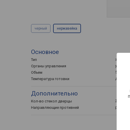
черный
нержавейка
Основное
электри
Тип
утаплив
Органы управления
57 л
Объем
до 250 °
Температура готовки
Дополнительно
2
Кол-во стекол дверцы
решетч
Направляющие противней