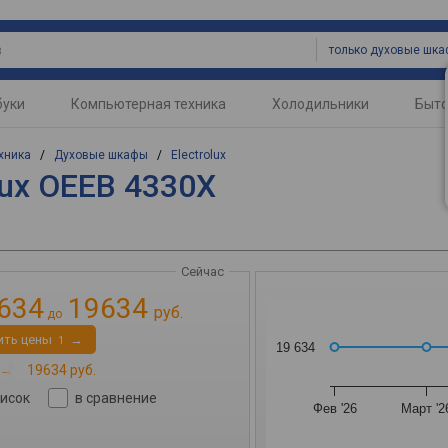
только духовые шк
буки
Компьютерная техника
Холодильники
Быто
хника
/
Духовые шкафы
/
Electrolux
lux OEEB 4330X
Сейчас
634
19634
руб.
до
ить цены
→
1
19 634
→
19634 руб.
писок
в сравнение
Фев '26
Март '2