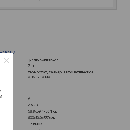
ности
гриль, конвекция
7 шт
термостат, таймер, автоматическое
отключение
е
м
A
2.5 кВт
58.9x59.4x56.1 см
600x560x550 мм
хГ)
Польша