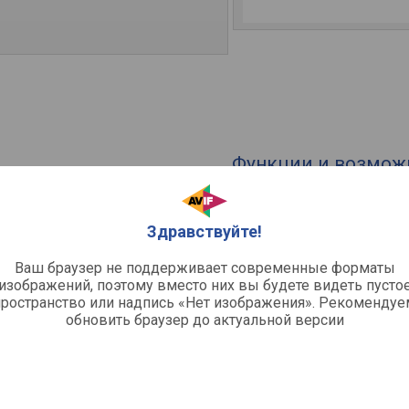
Функции и возмож
ческая
Режимы готовки
аемые с кнопками
Кол-во режимов
Функции
Здравствуйте!
C
Ваш браузер не поддерживает современные форматы
Общее
изображений, поэтому вместо них вы будете видеть пусто
пространство или надпись «Нет изображения». Рекомендуе
Класс энергопотребления
обновить браузер до актуальной версии
Мощность подключения
атые
Габариты (ВхШхГ)
Размеры для встраивания (ВхШ
Страна производства