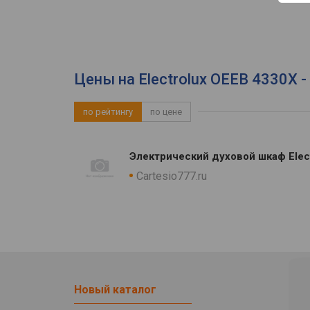
Цены на Electrolux OEEB 4330X 
по рейтингу
по цене
Электрический духовой шкаф Elec
Cartesio777.ru
Новый каталог