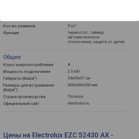
Функции и возможности
гриль, конвекция
Режимы готовки
9 шт
Кол-во режимов
термостат, таймер,
Функции
автоматическое
отключение, защита от детей
Общее
A
Класс энергопотребления
2.5 кВт
Мощность подключения
59х59х57 см
Габариты (ВхШхГ)
600х560х550 мм
Размеры для встраивания
(ВхШхГ)
Польша
Страна производства
electrolux.ru
Официальный сайт
Цены на Electrolux EZC 52430 AX -