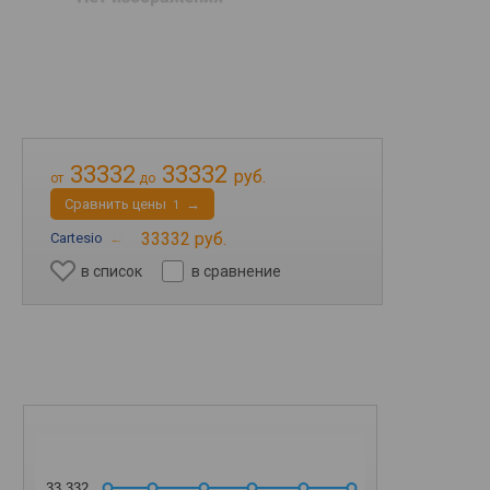
33332
33332
руб.
от
до
Cравнить цены
→
1
33332 руб.
Cartesio
→
в список
в сравнение
33 332