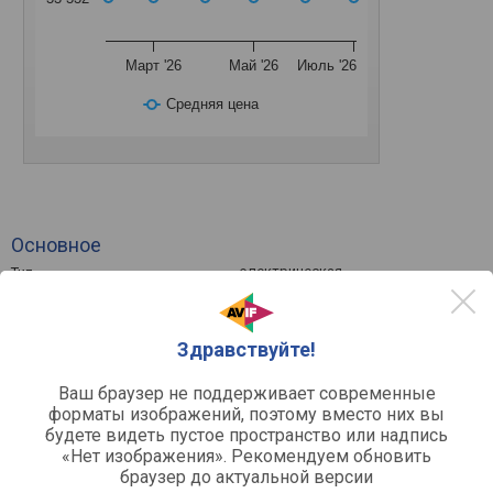
Март '26
Май '26
Июль '26
Средняя цена
Основное
электрическая
Тип
утапливаемые с кнопками
Органы управления
57 л
Объем
до 250 °C
Температура готовки
Здравствуйте!
Ваш браузер не поддерживает современные
Дополнительно
форматы изображений, поэтому вместо них вы
4
Кол-во стекол дверцы
будете видеть пустое пространство или надпись
телескопические
Направляющие противней
«Нет изображения». Рекомендуем обновить
пиролитическая
браузер до актуальной версии
Очистка внутренних стенок