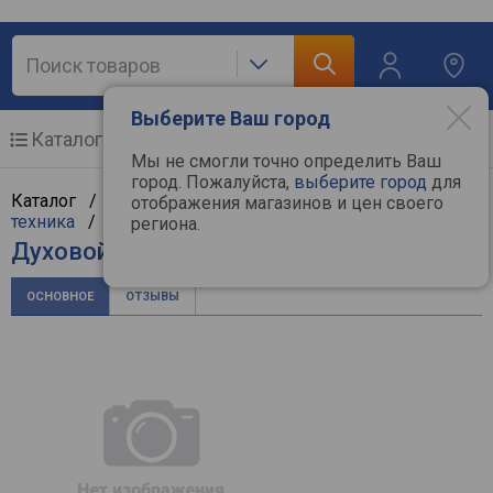
Выберите Ваш город
Каталог
Мобильные телефоны
Мы не смогли точно определить Ваш
город. Пожалуйста,
выберите город
для
Каталог /
Крупная бытовая техника
/
Встраиваемая
отображения магазинов и цен своего
техника
/
Духовые шкафы
/
Electrolux
региона.
Духовой шкаф Electrolux EZC 52430 AX
ОСНОВНОЕ
ОТЗЫВЫ