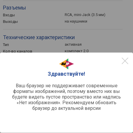
Разъемы
RCA, mini-Jack (3.5 мм)
Входы
на наушники
Выходы
Технические характеристики
активная
Тип
комплект 2.0
Кол-во каналов
2
Количество динамиков
2
Количество полос
85 дБ
Отношение сигнал / шум
Здравствуйте!
Конструкция
Ваш браузер не поддерживает современные
форматы изображений, поэтому вместо них вы
фазоинвертор сзади,
Особенности конструкции
будете видеть пустое пространство или надпись
регулировка ВЧ,
регулировка НЧ
«Нет изображения». Рекомендуем обновить
браузер до актуальной версии
Общее
+
Bluetooth
25 мм
Диаметр ВЧ динамика