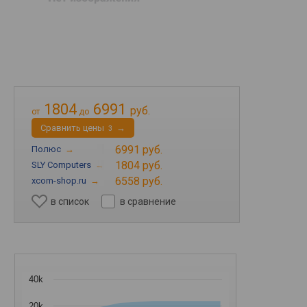
1804
6991
руб.
от
до
Cравнить цены
→
3
6991 руб.
Полюс
→
1804 руб.
SLY Computers
→
6558 руб.
xcom-shop.ru
→
в список
в сравнение
40k
20k