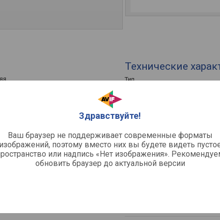
Технические харак
яя
Тип
ая
Кол-во каналов
Количество динамиков
Количество полос
Здравствуйте!
Чувствительность
Импеданс
Ваш браузер не поддерживает современные форматы
00 Гц
изображений, поэтому вместо них вы будете видеть пусто
пространство или надпись «Нет изображения». Рекомендуе
Общее
обновить браузер до актуальной версии
Диаметр ВЧ динамика
Диаметр НЧ (НЧ/СЧ) динамика
Габариты фронтальных колоно
Вес