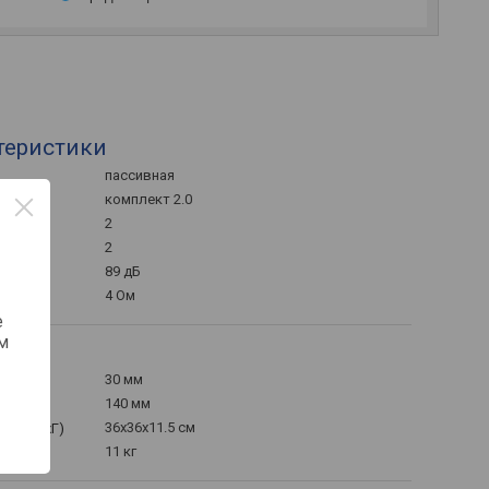
теристики
пасcивная
комплект 2.0
2
2
89 дБ
4 Ом
е
м
30 мм
140 мм
36x36x11.5 см
к (ВхШхГ)
11 кг