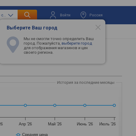
Войти
Россия
только акустические системы
Выберите Ваш город
вая техника
Телевизоры
Промокоды
Мы не смогли точно определить Ваш
город. Пожалуйста,
выберите город
для отображения магазинов и цен
своего региона.
История за последние месяцы
26
Апр '26
Май '26
Июнь '26
Июль '26
Средняя цена