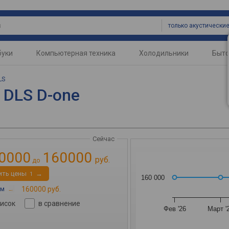
буки
Компьютерная техника
Холодильники
Быто
LS
 DLS D-one
Сейчас
0000
160000
руб.
до
ить цены
→
1
160 000
ом
→
160000 руб.
писок
в сравнение
Фев '26
Март '