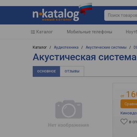
Каталог
Мобильные телефоны
Ноут
Каталог /
Аудиотехника
/
Акустические системы
/
D
Акустическая система
ОСНОВНОЕ
ОТЗЫВЫ
16
от
Cравн
Киновд
в с