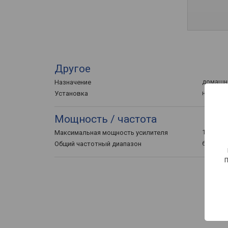
Другое
домашн
Назначение
настенн
Установка
Мощность / частота
150 Вт
Максимальная мощность усилителя
62 – 250
Общий частотный диапазон