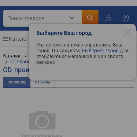
Выберите Ваш город
Каталог
Мобильные телефоны
Мы не смогли точно определить Ваш
город. Пожалуйста,
выберите город
для
Каталог /
Аудиотехника
/
Hi-Fi и Hi-End компоненты
отображения магазинов и цен своего
/
CD-проигрыватели
/
Denon
региона.
CD-проигрыватель Denon RCD-M41
ОСНОВНОЕ
ОТЗЫВЫ