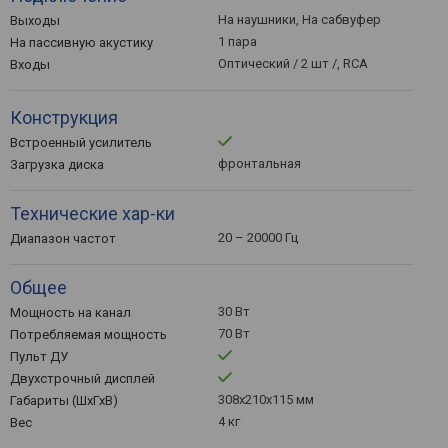
На наушники, На сабвуфер
Выходы
1 пара
На пассивную акустику
Оптический / 2 шт /, RCA
Входы
Конструкция
Встроенный усилитель
фронтальная
Загрузка диска
Технические хар-ки
20 – 20000 Гц
Диапазон частот
Общее
30 Вт
Мощность на канал
70 Вт
Потребляемая мощность
Пульт ДУ
Двухстрочный дисплей
308x210x115 мм
Габариты (ШхГхВ)
4 кг
Вес