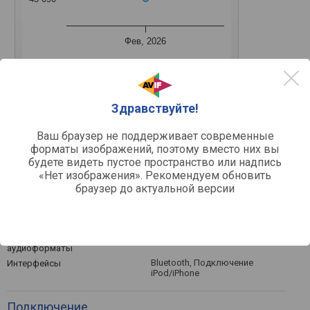
Фев, 2026
Средняя цена
Здравствуйте!
Ваш браузер не поддерживает современные
форматы изображений, поэтому вместо них вы
Другое
будете видеть пустое пространство или надпись
домашний
Назначение
«Нет изображения». Рекомендуем обновить
браузер до актуальной версии
Коммуникации
CD-Audio, AM/FM-радио
Воспроизведение
MP3, WMA
Поддерживает
аудиоформаты
Bluetooth, Подключение
Интерфейсы
iPod/iPhone
Подключение