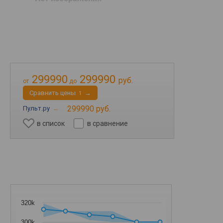
299990
299990
руб.
от
до
Cравнить цены
→
1
299990 руб.
Пульт.ру
→
в список
в сравнение
320k
300k