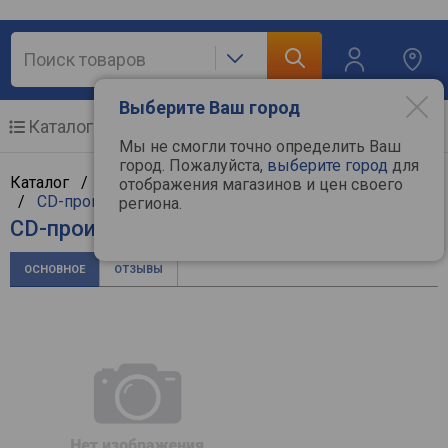
Выберите Ваш город
Каталог
Мобильные телефоны
Мы не смогли точно определить Ваш
город. Пожалуйста,
выберите город
для
Каталог /
Аудиотехника
/
Hi-Fi и Hi-End компоненты
отображения магазинов и цен своего
/
CD-проигрыватели
/
Denon
региона.
CD-проигрыватель Denon DCD-3000NE
ОСНОВНОЕ
ОТЗЫВЫ