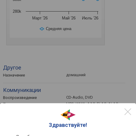
280k
Март '26
Май '26
Июль '26
Средняя цена
Другое
домашний
Назначение
Коммуникации
CD-Audio, DVD
Воспроизведение
MP3, WMA, AAC, FLAC, ALAC,
Поддерживает
AIF, DSD
аудиоформаты
Подключение
Здравствуйте!
Коаксиальный S/P-DIF,
Выходы
Оптический