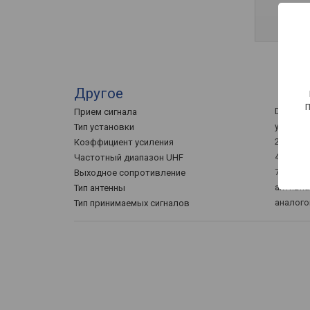
Другое
DVB-T/T2
Прием сигнала
уличная
Тип установки
20 дБ
Коэффициент усиления
470 – 8
Частотный диапазон UHF
75 Ом
Выходное сопротивление
активна
Тип антенны
аналог
Тип принимаемых сигналов