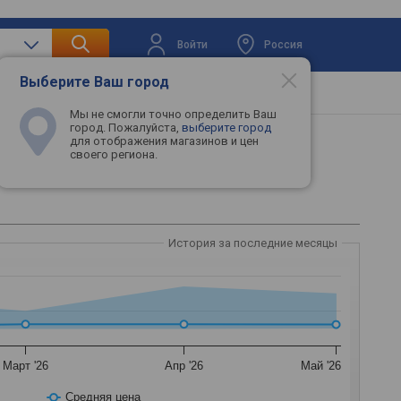
Войти
Россия
Выберите Ваш город
вая техника
Телевизоры
Промокоды
Мы не смогли точно определить Ваш
город. Пожалуйста,
выберите город
для отображения магазинов и цен
своего региона.
История за последние месяцы
Март '26
Апр '26
Май '26
Средняя цена