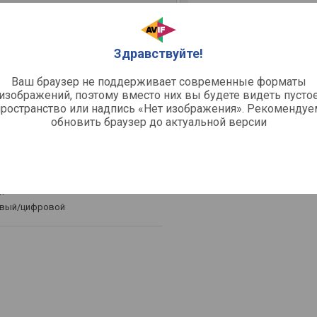
Здравствуйте!
Ваш браузер не поддерживает современные форматы
изображений, поэтому вместо них вы будете видеть пусто
пространство или надпись «Нет изображения». Рекомендуе
, ISDB-T, DMB-T/H
обновить браузер до актуальной версии
62 МГц
я
овый/цифровой