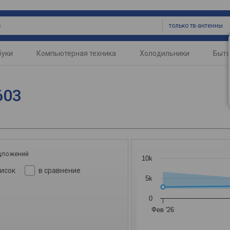
только тв-антенны
буки
Компьютерная техника
Холодильники
Быто
603
дложений
10k
писок
в сравнение
5k
0
Фев '26