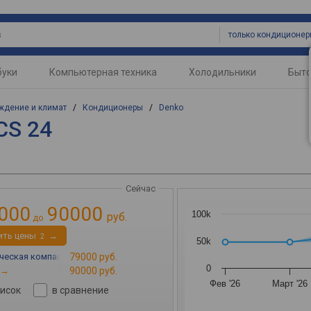
только кондиционе
буки
Компьютерная техника
Холодильники
Быто
ждение и климат
/
Кондиционеры
/
Denko
CS 24
Сейчас
000
90000
100k
руб.
до
ить цены
→
2
50k
еская компания «MirCli»
79000 руб.
→
0
→
90000 руб.
Фев '26
Март '26
писок
в сравнение