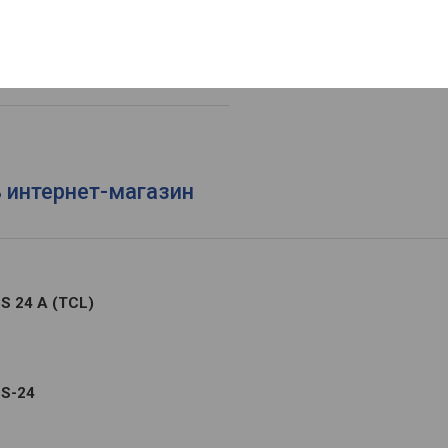
Фильтры
840 мм / вес – 24 кг /
335 мм / вес – 51 кг /
ь интернет-магазин
S 24 A (TCL)
CS-24