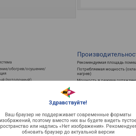
Производительнос
истема
Рекомендуемая площадь поме
ние/обогрев/осушение/
Потребляемая мощность (охла
ция
нагрев)
ый (потолочный)
Мощность в режиме охлажден
ний блок, внешний блок
Мощность в режиме обогрева
Циркуляция воздуха
Уровень шума (макс/мин)
Здравствуйте!
Ваш браузер не поддерживает современные форматы
Характеристики
ор режима работы, таймер,
изображений, поэтому вместо них вы будете видеть пусто
режим, авторестарт, самоочистка,
Дисплей на внутреннем блоке
пространство или надпись «Нет изображения». Рекомендуе
гностика
Тип хладагента
обновить браузер до актуальной версии