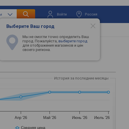
Войти
Россия
ры
Выберите Ваш город
вая техника
Телевизоры
Промокоды
Мы не смогли точно определить Ваш
город. Пожалуйста,
выберите город
для отображения магазинов и цен
своего региона.
История за последние месяцы
Апр '26
Май '26
Июнь '26
Июль '26
Средняя цена