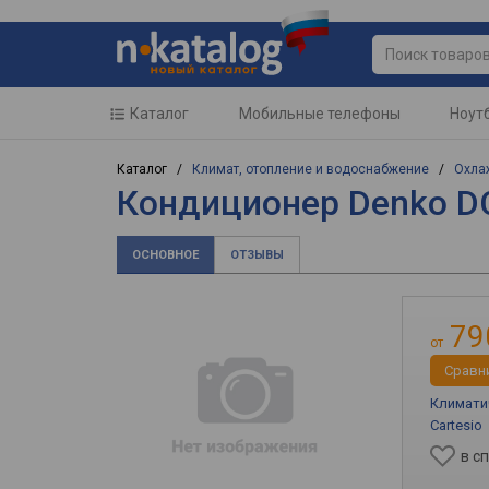
Каталог
Мобильные телефоны
Ноут
Каталог /
Климат, отопление и водоснабжение
/
Охла
Кондиционер Denko D
ОСНОВНОЕ
ОТЗЫВЫ
79
от
Cравн
Климатич
Cartesio
в с