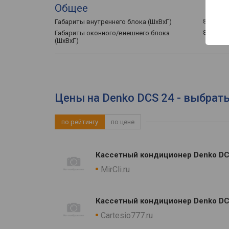
Общее
840x230x
Габариты внутреннего блока (ШхВхГ)
845x695x
Габариты оконного/внешнего блока
(ШхВхГ)
Цены на Denko DCS 24 - выбрат
по рейтингу
по цене
Кассетный кондиционер Denko DC
MirCli.ru
Кассетный кондиционер Denko D
Cartesio777.ru