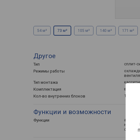
54 м²
73 м²
105 м²
140 м²
171 м²
Другое
сплит-с
Тип
охлажде
Режимы работы
вентиля
кассетн
Тип монтажа
внутрен
Комплектация
1 шт
Кол-во внутренних блоков
Функции и возможности
автовыб
Функции
ночной 
самодиа