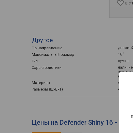
в с
Другое
деловой
По направлению
16 "
Максимальный размер
сумка
Тип
наличие
Характеристики
внутрен
карман 
матерч
Материал
41.5х32х
Размеры (ШхВхТ)
Цены на Defender Shiny 16 - вы