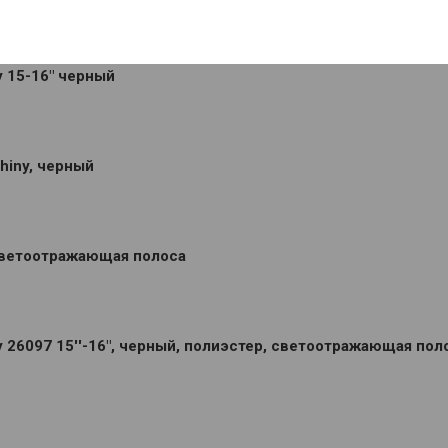
y 15-16" черный
hiny, черный
 светоотражающая полоса
y 26097 15''-16", черный, полиэстер, светоотражающая пол