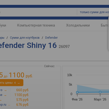
буки
Компьютерная техника
Холодильники
Быто
ары
/
Сумки для ноутбуков
/
Defender
fender Shiny 16
26097
Сейчас
5
1100
10k
руб.
до
ить цены
→
4
5k
то
→
660 руб.
0
ne
→
1100 руб.
Фев '26
Март '26
→
575 руб.
p.ru
→
676 руб.