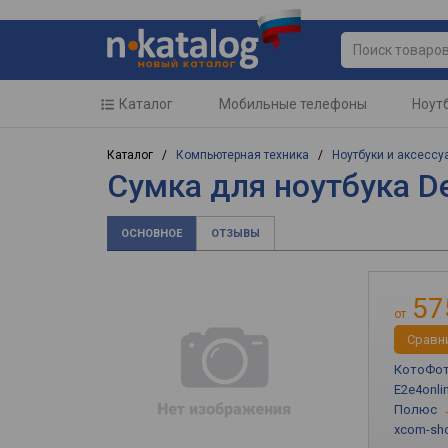
Каталог
Мобильные телефоны
Ноут
Каталог /
Компьютерная техника
/
Ноутбуки и аксессу
Сумка для ноутбука De
ОСНОВНОЕ
ОТЗЫВЫ
57
от
Cравн
КотоФо
E2e4onli
Полюс
xcom-sho