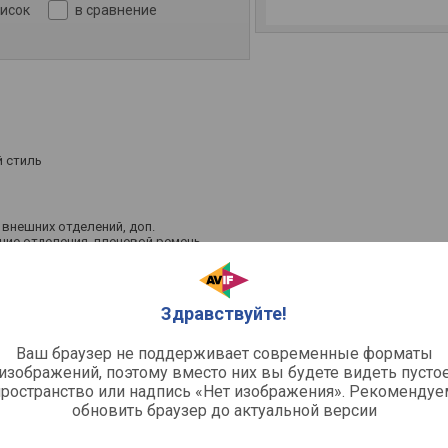
писок
в сравнение
 стиль
 внешних отделений, доп.
ние отделения, плечевой ремень,
для телефона
атый
5 см
Здравствуйте!
Ваш браузер не поддерживает современные форматы
изображений, поэтому вместо них вы будете видеть пусто
пространство или надпись «Нет изображения». Рекомендуе
брать интернет-магазин
обновить браузер до актуальной версии