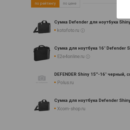
по рейтингу
по цене
Сумка Defender для ноутбука Shin
kotofoto.ru
Сумка для ноутбука 16" Defender S
E2e4online.ru
DEFENDER Shiny 15''-16" черный,
Polus.ru
Сумка для ноутбука Defender Shin
Xcom-shop.ru