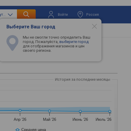
Войти
Россия
только сумки для ноутбуков
Выберите Ваш город
вая техника
Телевизоры
Промокоды
Мы не смогли точно определить Ваш
город. Пожалуйста,
выберите город
для отображения магазинов и цен
своего региона.
История за последние месяцы
Апр '26
Май '26
Июнь '26
Июль '26
Средняя цена