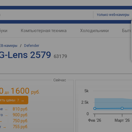
только web-камеры
буки
Компьютерная техника
Холодильники
Быто
EB-камеры
/
Defender
G-Lens 2579
63179
Сейчас
0
1600
5k
руб.
до
ить цены
→
7
2.5k
ne
→
810 руб.
0
то
→
900 руб.
Фев '26
Март '26
→
750 руб.
y
→
755 руб.