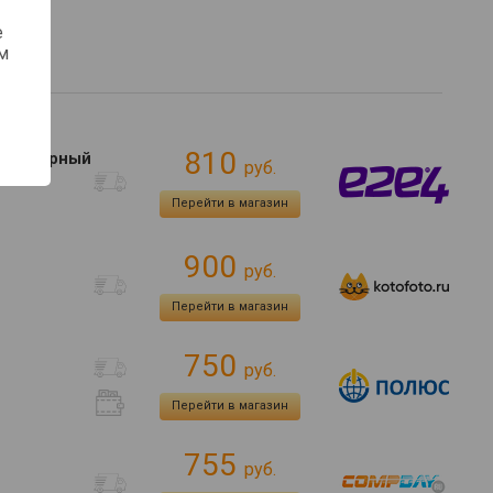
е
м
810
mm), черный
руб.
Перейти в магазин
900
руб.
Перейти в магазин
750
руб.
Перейти в магазин
755
руб.