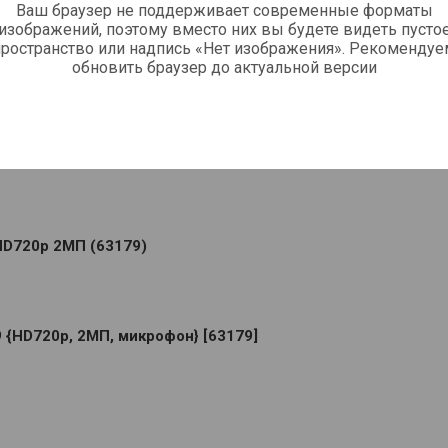
Ваш браузер не поддерживает современные форматы
изображений, поэтому вместо них вы будете видеть пусто
 выбрать интернет-магазин
пространство или надпись «Нет изображения». Рекомендуе
обновить браузер до актуальной версии
 2 MP, 1280x720, встроенный микрофон, USB 2.0 + Jack (3.5
 HD720p 2МП (63179)
 {HD720p, 2МП, микрофон} [63179]