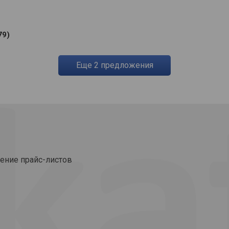
79)
eще
2
предложения
ение прайс-листов