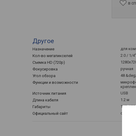
в с
Другое
для ко
Назначение
2.0 / 1/
Кол-во мегапикселей
1280x720
Съемка HD (720p)
ручная
Фокусировка
48 &deg
Угол обзора
микрофо
Функции и возможности
креплен
USB
Источник питания
1.2 м
Длина кабеля
140x100
Габариты
defender
Официальный сайт