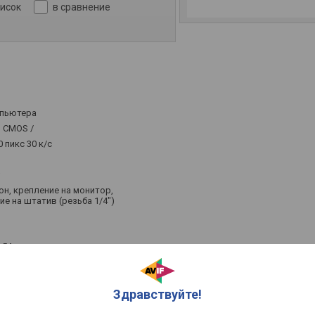
писок
в сравнение
мпьютера
4" CMOS /
 пикс 30 к/с
;
н, крепление на монитор,
ие на штатив (резьба 1/4")
x54 мм
.ru
Здравствуйте!