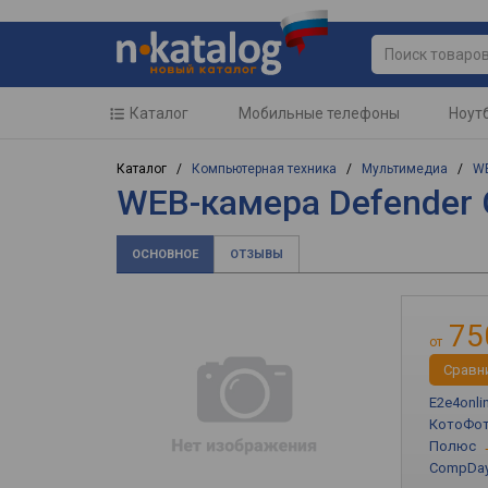
Каталог
Мобильные телефоны
Ноут
Каталог /
Компьютерная техника
/
Мультимедиа
/
W
WEB-камера Defender 
ОСНОВНОЕ
ОТЗЫВЫ
75
от
Cравн
E2e4onli
КотоФо
Полюс
CompDa