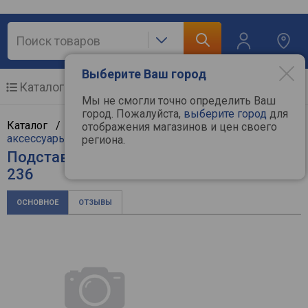
Выберите Ваш город
Каталог
Мобильные телефоны
Мы не смогли точно определить Ваш
город. Пожалуйста,
выберите город
для
Каталог /
Компьютерная техника
/
Ноутбуки и
отображения магазинов и цен своего
аксессуары
/
Подставки для ноутбуков
/
Defender
региона.
Подставка для ноутбука Defender DH-
236
ОСНОВНОЕ
ОТЗЫВЫ