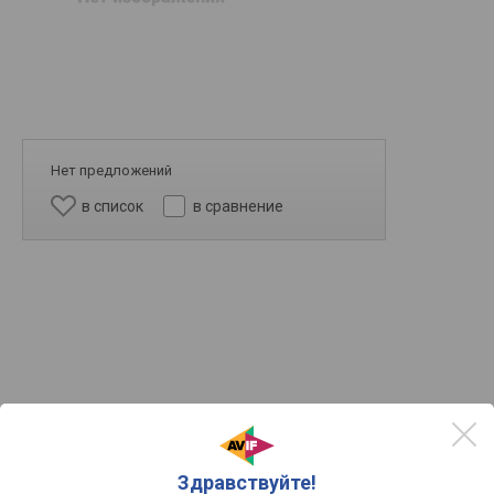
Нет предложений
в список
в сравнение
Другое
информационная
Назначение
Здравствуйте!