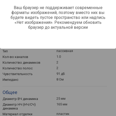
встраиваемая
Установка
Ваш браузер не поддерживает современные
форматы изображений, поэтому вместо них вы
Мощность / частота
будете видеть пустое пространство или надпись
40 Вт
Суммарная номинальная
«Нет изображения». Рекомендуем обновить
мощность
браузер до актуальной версии
80 – 20000 Гц
Общий частотный диапазон
Технические характеристики
пасcивная
Тип
1.0
Кол-во каналов
2
Количество динамиков
2
Количество полос
91 дБ
Чувствительность
8 Ом
Импеданс
Общее
25 мм
Диаметр ВЧ динамика
165 мм
Диаметр НЧ (НЧ/СЧ)
динамика
пластик
Материал отделки