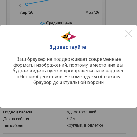
0
Апр '26
Май '26
Средняя цена
Здравствуйте!
Ваш браузер не поддерживает современные
Подключение и конструкция
форматы изображений, поэтому вместо них вы
накладные, закрытые,
Конструкция
будете видеть пустое пространство или надпись
полноразмерные Over-Ear
«Нет изображения». Рекомендуем обновить
на дужке
Микрофон
браузер до актуальной версии
проводные
Тип подключения
mini-Jack (3.5 мм), mini-Jack (2
Подключение
x 3.5 мм) / адаптер /
прямой
Штекер
односторонний
Подвод кабеля
3.2 м
Длина кабеля
круглый, в оплетке
Тип кабеля