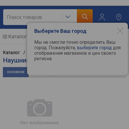
Выберите Ваш город
Каталог
Мобильные телефоны
Мы не смогли точно определить Ваш
город. Пожалуйста,
выберите город
для
Каталог /
Аудиотехника
/
Наушники
/
Crown
отображения магазинов и цен своего
региона.
Наушники Crown CMGH-20
ОСНОВНОЕ
ОТЗЫВЫ