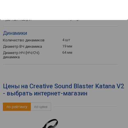
Интерфейсы
Bluetooth / 5.0 /
Интерфейсы
Dolby Digital
Аудиодекодеры
Динамики
4 шт
Количество динамиков
19 мм
Диаметр ВЧ динамика
64 мм
Диаметр НЧ (НЧ/СЧ)
динамика
Цены на Creative Sound Blaster Katana V2
- выбрать интернет-магазин
по рейтингу
по цене