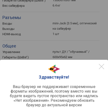
150x367x367 мм
Габариты сабвуфера (ШхВхГ)
6.4 кг
Вес сабвуфера
Разъемы
mini-Jack (3.5 мм), оптический
Входы
на сабвуфер
Выходы
1 шт
HDMI-выход
Общее
пульт ДУ / "обучаемый" /
Управление
600x95x62 мм
Габариты (ШхВхГ)
1.5 кг
Вес проектора
en.creative.com
Официальный сайт
Здравствуйте!
Технические хар-ки
Ваш браузер не поддерживает современные
126 Вт
Номинальная мощность
форматы изображений, поэтому вместо них вы
66 Вт
Мощность динамиков
будете видеть пустое пространство или надпись
саундбара
«Нет изображения». Рекомендуем обновить
50 – 20000 Гц
Частотный диапазон
браузер до актуальной версии