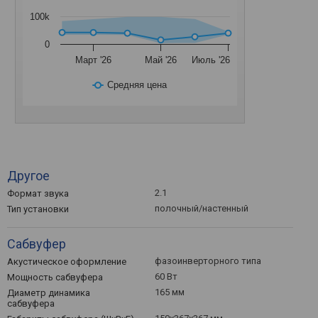
100k
0
Март '26
Май '26
Июль '26
Средняя цена
Другое
2.1
Формат звука
полочный/настенный
Тип установки
Сабвуфер
фазоинверторного типа
Акустическое оформление
60 Вт
Мощность сабвуфера
165 мм
Диаметр динамика
сабвуфера