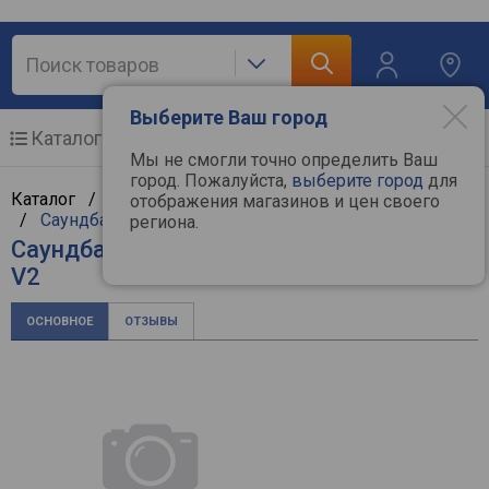
Выберите Ваш город
Каталог
Мобильные телефоны
Мы не смогли точно определить Ваш
город. Пожалуйста,
выберите город
для
Каталог /
Аудиотехника
/
Hi-Fi и Hi-End компоненты
отображения магазинов и цен своего
/
Саундбары
/
Creative
региона.
Саундбар Creative Sound Blaster Katana
V2
ОСНОВНОЕ
ОТЗЫВЫ