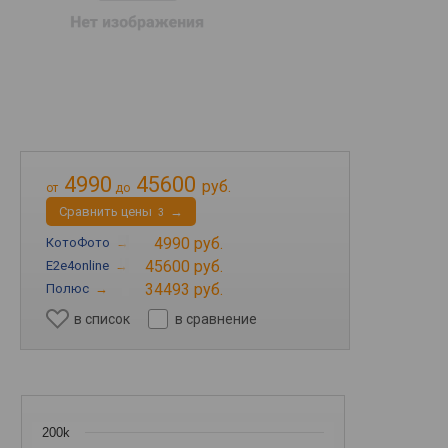
4990
45600
руб.
от
до
Cравнить цены
→
3
4990 руб.
КотоФото
→
45600 руб.
E2e4online
→
34493 руб.
Полюс
→
в список
в сравнение
200k