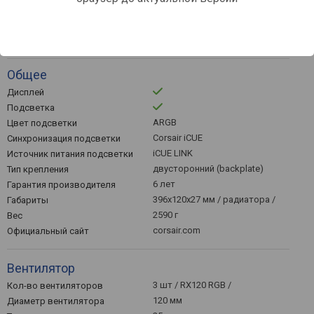
медь
Материал подложки
AMD AM4, AMD AM5, Intel
Socket
1700 / 1851
Общее
Дисплей
Подсветка
ARGB
Цвет подсветки
Corsair iCUE
Синхронизация подсветки
iCUE LINK
Источник питания подсветки
двусторонний (backplate)
Тип крепления
6 лет
Гарантия производителя
396x120x27 мм / радиатора /
Габариты
2590 г
Вес
corsair.com
Официальный сайт
Вентилятор
3 шт / RX120 RGB /
Кол-во вентиляторов
120 мм
Диаметр вентилятора