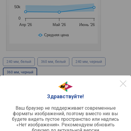
50k
0
Апр '26
Май '26
Июнь '26
Средняя цена
240 мм, белый
360 мм, белый
240 мм, черный
360 мм, черный
Основное
Здравствуйте!
для процессора
Назначение
Ваш браузер не поддерживает современные
водяное охлаждение
Тип
форматы изображений, поэтому вместо них вы
будете видеть пустое пространство или надпись
Радиатор
«Нет изображения». Рекомендуем обновить
браузер до актуальной версии
алюминий
Материал радиатора