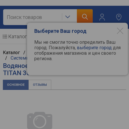
Выберите Ваш город
Каталог
Мобильные телефоны
Мы не смогли точно определить Ваш
город. Пожалуйста,
выберите город
для
Каталог /
Компьютерная техника
/
Комплектующие
отображения магазинов и цен своего
/
Системы охлаждения
/
Corsair
региона.
Водяное охлаждение Corsair iCUE LINK
TITAN 360 RX LCD Black
ОСНОВНОЕ
ОТЗЫВЫ