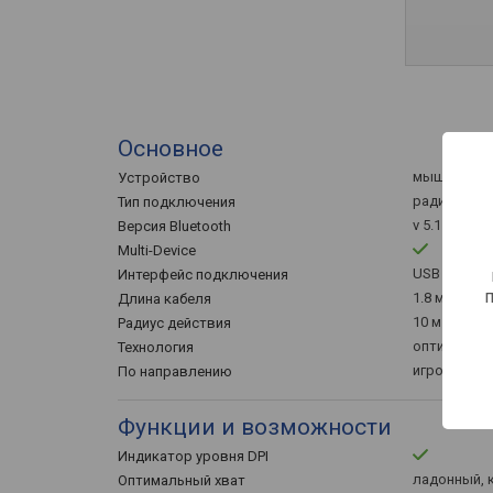
Основное
мышка
Устройство
радио / Blu
Тип подключения
v 5.1
Версия Bluetooth
Multi-Device
USB A
Интерфейс подключения
1.8 м
Длина кабеля
10 м
Радиус действия
оптическая
Технология
игровая
По направлению
Функции и возможности
Индикатор уровня DPI
ладонный, 
Оптимальный хват