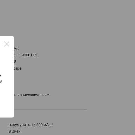
PixArt
400 – 19000 DPI
50 G
400 ips
е
4
м
оптико-механические
1
аккумулятор / 500 мАч /
8 дней