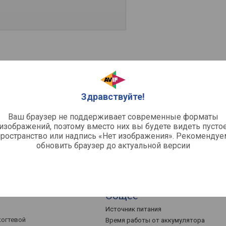
Сенсор и управление
Сенсор
etooth / проводная
Разрешение сенсора
Здравствуйте!
Макс. ускорение
Макс. скорость
Ваш браузер не поддерживает современные форматы
изображений, поэтому вместо них вы будете видеть пусто
Кол-во кнопок
пространство или надпись «Нет изображения». Рекомендуе
Боковые кнопки
обновить браузер до актуальной версии
Кнопка смены DPI
Переключатели (свитчи)
Кол-во колес прокрутки
Общее
Источник питания
когтевой
Время работы от аккумулятора