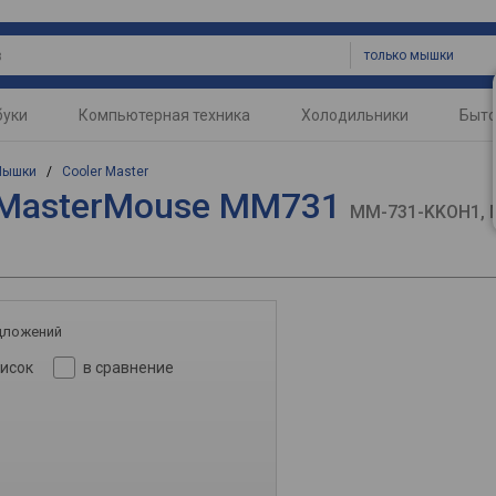
только мышки
буки
Компьютерная техника
Холодильники
Быто
Мышки
/
Cooler Master
 MasterMouse MM731
MM-731-KKOH1,
дложений
писок
в сравнение