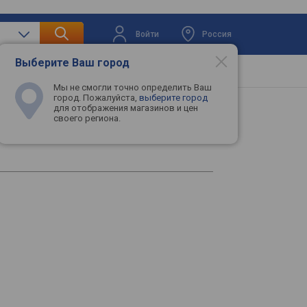
Войти
Россия
Выберите Ваш город
вая техника
Телевизоры
Промокоды
Мы не смогли точно определить Ваш
город. Пожалуйста,
выберите город
для отображения магазинов и цен
своего региона.
 MM-731-WWOH1