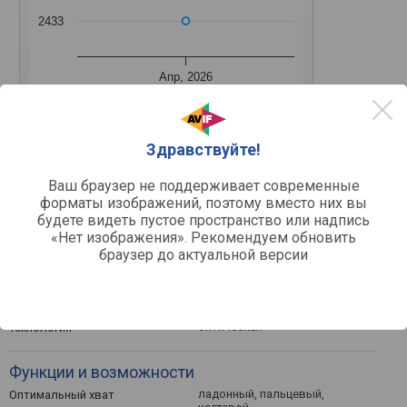
2433
Апр, 2026
Средняя цена
Здравствуйте!
Ваш браузер не поддерживает современные
форматы изображений, поэтому вместо них вы
будете видеть пустое пространство или надпись
Другое
«Нет изображения». Рекомендуем обновить
мышка
Устройство
браузер до актуальной версии
проводная
Тип подключения
USB A
Интерфейс подключения
1.8 м
Длина кабеля
оптическая
Технология
Функции и возможности
ладонный, пальцевый,
Оптимальный хват