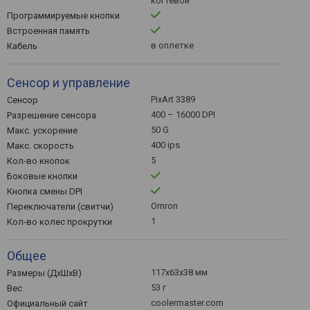
когтевой
Программируемые кнопки
Встроенная память
в оплетке
Кабель
Сенсор и управление
PixArt 3389
Сенсор
400 – 16000 DPI
Разрешение сенсора
50 G
Макс. ускорение
400 ips
Макс. скорость
5
Кол-во кнопок
Боковые кнопки
Кнопка смены DPI
Omron
Переключатели (свитчи)
1
Кол-во колес прокрутки
Общее
117x63x38 мм
Размеры (ДхШхВ)
53 г
Вес
coolermaster.com
Официальный сайт