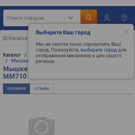
Выберите Ваш город
Каталог
Мобильные телефоны
Мы не смогли точно определить Ваш
город. Пожалуйста,
выберите город
для
Каталог /
Компьютерная техника
/
Манипуляторы
отображения магазинов и цен своего
/
Мышки
/
Cooler Master
региона.
Мышка Cooler Master MasterMouse
MM710
ОСНОВНОЕ
ОТЗЫВЫ