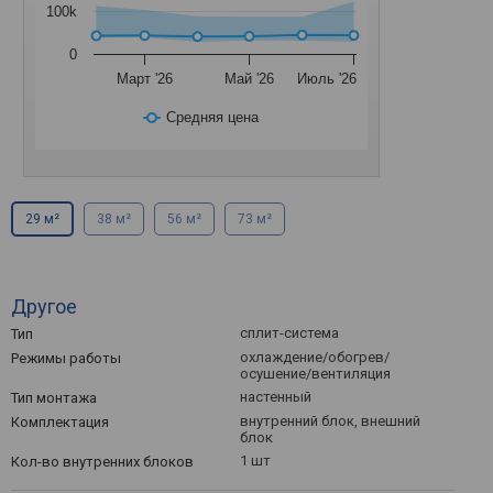
100k
0
Март '26
Май '26
Июль '26
Средняя цена
29 м²
38 м²
56 м²
73 м²
Другое
сплит-система
Тип
охлаждение/обогрев/
Режимы работы
осушение/вентиляция
настенный
Тип монтажа
внутренний блок, внешний
Комплектация
блок
1 шт
Кол-во внутренних блоков