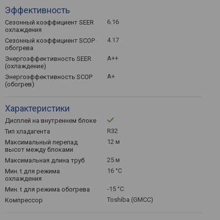
Эффективность
6.16
Сезонный коэффициент SEER
охлаждения
4.17
Сезонный коэффициент SCOP
обогрева
A++
Энергоэффективность SEER
(охлаждение)
A+
Энергоэффективность SCOP
(обогрев)
Характеристики
Дисплей на внутреннем блоке
R32
Тип хладагента
12 м
Максимальный перепад
высот между блоками
25 м
Максимальная длина труб
16 °C
Мин. t для режима
охлаждения
-15 °C
Мин. t для режима обогрева
Toshiba (GMCC)
Компрессор