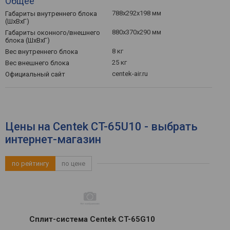
Общее
788x292x198 мм
Габариты внутреннего блока
(ШхВхГ)
880x370x290 мм
Габариты оконного/внешнего
блока (ШхВхГ)
8 кг
Вес внутреннего блока
25 кг
Вес внешнего блока
centek-air.ru
Официальный сайт
Цены на Centek CT-65U10 - выбрать
интернет-магазин
по рейтингу
по цене
Сплит-система Centek CT-65G10