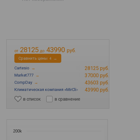
28125
43990
руб.
от
до
Cравнить цены
→
4
28125 руб.
Cartesio
→
37000 руб.
Market777
→
43603 руб.
CompDay
→
43990 руб.
Климатическая компания «MirCli»
→
в список
в сравнение
200k