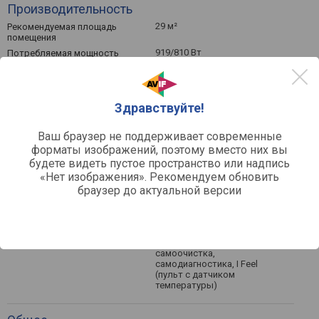
Производительность
29 м²
Рекомендуемая площадь
помещения
919/810 Вт
Потребляемая мощность
(охлаждение/нагрев)
2950 Вт
Мощность в режиме
охлаждения
3100 Вт
Мощность в режиме
Здравствуйте!
обогрева
600 м³/ч
Циркуляция воздуха
Ваш браузер не поддерживает современные
-/21 дБ
Уровень шума (макс/мин)
форматы изображений, поэтому вместо них вы
будете видеть пустое пространство или надпись
«Нет изображения». Рекомендуем обновить
Функции и возможности
браузер до актуальной версии
инверторное управление,
Функции
автовыбор режима работы,
таймер, ночной режим,
авторестарт, привод
вертикальных жалюзи,
самоочистка,
самодиагностика, I Feel
(пульт с датчиком
температуры)