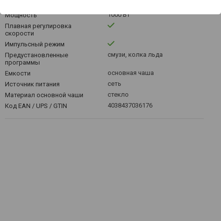
1.5 л
Основная чаша
1000 Вт
Мощность
Плавная регулировка
скорости
Импульсный режим
смузи, колка льда
Предустановленные
программы
основная чаша
Емкости
сеть
Источник питания
стекло
Материал основной чаши
4038437036176
Код EAN / UPS / GTIN