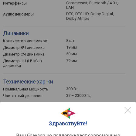
Chromecast, Bluetooth / 4.0 /,
Интерфейсы
LAN
DTS, DTS HD, Dolby Digital,
Аудиодекодеры
Dolby Atmos
Динамики
8 шт
Количество динамиков
19 мм
Диаметр ВЧ динамика
50 мм
Диаметр СЧ динамика
79 мм
Диаметр НЧ (НЧ/СЧ)
динамика
Технические хар-ки
300 Вт
Номинальная мощность
37 – 23000 Гц
Частотный диапазон
Разъемы
RCA, оптический,
Входы
Здравствуйте!
коаксиальный S/P-DIF
3 шт
HDMI-вход
Ваш браузер не поддерживает современные
на сабвуфер
Выходы