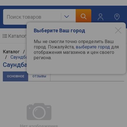
Выберите Ваш город
Каталог
Мобильные телефоны
Мы не смогли точно определить Ваш
город. Пожалуйста,
выберите город
для
Каталог /
Аудиотехника
/
Hi-Fi и Hi-End компоненты
отображения магазинов и цен своего
/
Саундбары
/
Canton
региона.
Саундбар Canton Smart Soundbar 10
ОСНОВНОЕ
ОТЗЫВЫ