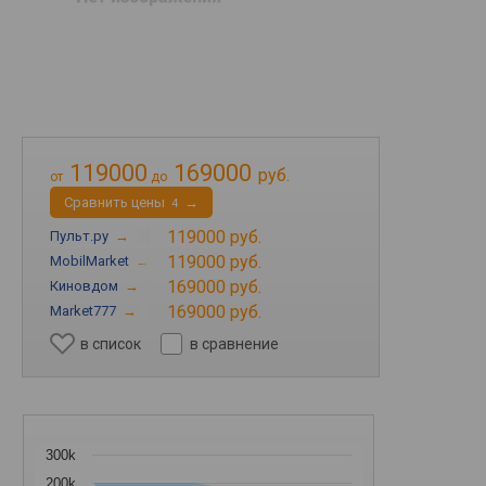
119000
169000
руб.
от
до
Cравнить цены
→
4
119000 руб.
Пульт.ру
→
119000 руб.
MobilMarket
→
169000 руб.
Киновдом
→
169000 руб.
Market777
→
в список
в сравнение
300k
200k