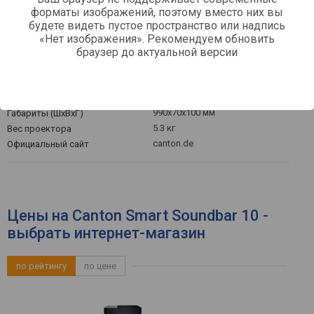
форматы изображений, поэтому вместо них вы
1 шт
HDMI-выход
будете видеть пустое пространство или надпись
«Нет изображения». Рекомендуем обновить
Общее
браузер до актуальной версии
Дисплей
пульт ДУ
Управление
150 Вт
Потребляемая мощность
990x70x100 мм
Габариты (ШхВхГ)
5.3 кг
Вес проектора
canton.de
Официальный сайт
Цены на Canton Smart Soundbar 10 -
выбрать интернет-магазин
по рейтингу
по цене