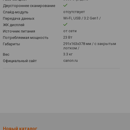
Двустороннее сканирование
отсутствует
Слайд-модуль
Wi-Fi, USB / 3.2 Gen1 /
Передача данных
ЖК дисплей
от сети
Источник питания
23 Вт
Потребляемая мощность
291x163x378 мм / с закрытым
Габариты
лотком /
3.3 кг
Вес
canon.ru
Официальный сайт
Новый каталог