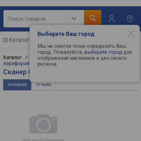
Выберите Ваш город
Каталог
Мобильные телефоны
Мы не смогли точно определить Ваш
город. Пожалуйста,
выберите город
для
Каталог /
Компьютерная техника
/
Компьютерная
отображения магазинов и цен своего
периферия
/
Сканеры
/
Canon
региона.
Сканер Canon DR-S130
ОСНОВНОЕ
ОТЗЫВЫ