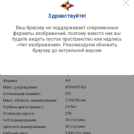
Здравствуйте!
Апр, 2026
Ваш браузер не поддерживает современные
Средняя цена
форматы изображений, поэтому вместо них вы
будете видеть пустое пространство или надпись
«Нет изображения». Рекомендуем обновить
браузер до актуальной версии
Другое
протяжный
Тип
A4
Формат
600x600 dpi
Макс. разрешение
CIS
Оптический элемент
216x356 мм
Макс. область сканирования
24 бит
Глубина цвета (внеш.)
256
Оттенков серого
30 стр/мин
Ч/б сканирование
30 стр/мин
Цветное сканирование
3500 стр/день
Рабочий цикл