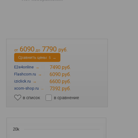
6090
7790
руб.
от
до
Cравнить цены
→
5
7490 руб.
E2e4online
→
6090 руб.
Flashcom.ru
→
6600 руб.
iziclick.ru
→
7392 руб.
xcom-shop.ru
→
в список
в сравнение
20k