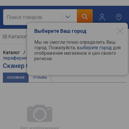
Выберите Ваш город
Каталог
Мобильные телефоны
Мы не смогли точно определить Ваш
город. Пожалуйста,
выберите город
для
Каталог /
Компьютерная техника
/
Компьютерная
отображения магазинов и цен своего
периферия
/
Сканеры
/
Canon
региона.
Сканер Canon CanoScan LiDE 300
ОСНОВНОЕ
ОТЗЫВЫ