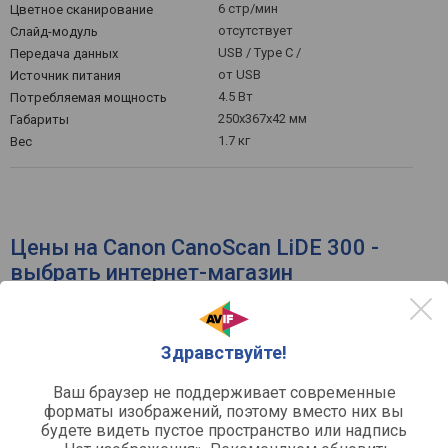
6 стр/мин
Цветное сканирование
отсутствует
Слайд-модуль
USB / Type C /
Передача данных
от USB
Источник питания
4.5 Вт
Потребляемая мощность
250x367x42 мм
Габариты
1.7 кг
Вес
Цены на Canon CanoScan LiDE 300 -
выбрать интернет-магазин
по рейтингу
по цене
Здравствуйте!
Ваш браузер не поддерживает современные
форматы изображений, поэтому вместо них вы
Сканер планшетный Canon
будете видеть пустое пространство или надпись
CanoScan LIDE 300, A4, CIS,