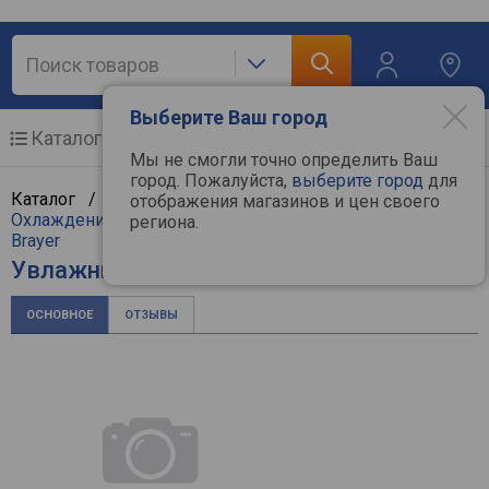
Выберите Ваш город
Каталог
Мобильные телефоны
Мы не смогли точно определить Ваш
город. Пожалуйста,
выберите город
для
Каталог /
Климат, отопление и водоснабжение
/
отображения магазинов и цен своего
Охлаждение и климат
/
Увлажнители воздуха
/
региона.
Brayer
Увлажнитель воздуха Brayer BR4910
ОСНОВНОЕ
ОТЗЫВЫ