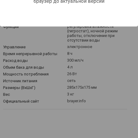
браузер до актуальной версии
увлажнитель
Назначение
ультразвуковое
Увлажнение
30 м²
Рекомендуемая площадь
помещения
регулировка влажности
Функции
(гигростат), ночной режим
работы, отключение при
отсутствии воды
электронное
Управление
8 ч
Время непрерывной работы
300 мл/ч
Расход воды
4 л
Объем бака для воды
26 Вт
Мощность потребления
сеть
Источник питания
285x175x175 мм
Размеры (ВхШхГ)
3 кг
Вес
brayer.info
Официальный сайт