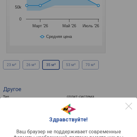
50k
0
Март '26
Май '26
Июль '26
Средняя цена
23 м²
26 м²
35 м²
53 м²
70 м²
Другое
сплит-система
Тип
настенный
Тип монтажа
внутренний блок, внешний
Комплектация
блок
Здравствуйте!
Эффективность
Ваш браузер не поддерживает современные
3.21