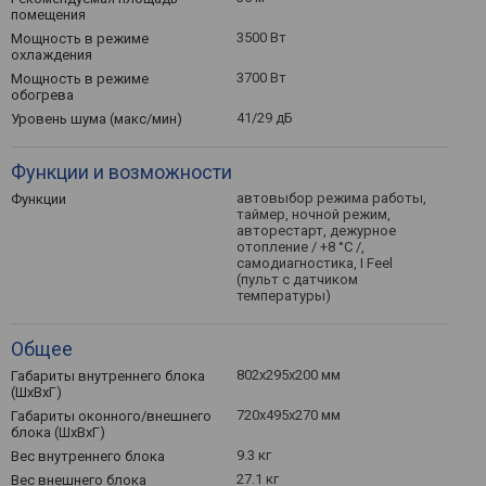
помещения
3500 Вт
Мощность в режиме
охлаждения
3700 Вт
Мощность в режиме
обогрева
41/29 дБ
Уровень шума (макс/мин)
Функции и возможности
автовыбор режима работы,
Функции
таймер, ночной режим,
авторестарт, дежурное
отопление / +8 °C /,
самодиагностика, I Feel
(пульт с датчиком
температуры)
Общее
802x295x200 мм
Габариты внутреннего блока
(ШхВхГ)
720x495x270 мм
Габариты оконного/внешнего
блока (ШхВхГ)
9.3 кг
Вес внутреннего блока
27.1 кг
Вес внешнего блока