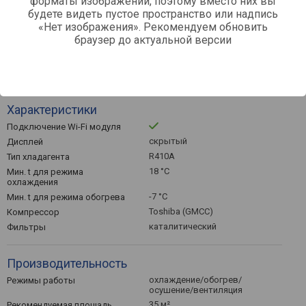
форматы изображений, поэтому вместо них вы
Коэффициент EER
охлаждения
будете видеть пустое пространство или надпись
3.7
Коэффициент COP обогрева
«Нет изображения». Рекомендуем обновить
браузер до актуальной версии
A
Энергоэффективность EER
(охлаждение)
A
Энергоэффективность COP
(обогрев)
Характеристики
Подключение Wi-Fi модуля
скрытый
Дисплей
R410А
Тип хладагента
18 °C
Мин. t для режима
охлаждения
-7 °C
Мин. t для режима обогрева
Toshiba (GMCC)
Компрессор
каталитический
Фильтры
Производительность
охлаждение/обогрев/
Режимы работы
осушение/вентиляция
35 м²
Рекомендуемая площадь