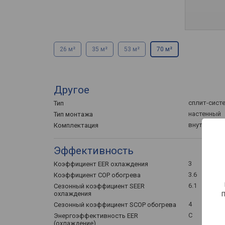
26 м²
35 м²
53 м²
70 м²
Другое
сплит-сист
Тип
настенный
Тип монтажа
внутренний
Комплектация
Эффективность
3
Коэффициент EER охлаждения
3.6
Коэффициент COP обогрева
6.1
Сезонный коэффициент SEER
охлаждения
4
Сезонный коэффициент SCOP обогрева
C
Энергоэффективность EER
(охлаждение)