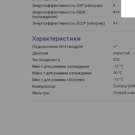
B
Энергоэффективность COP (обогрев)
A++
Энергоэффективность SEER
(охлаждение)
A+
Энергоэффективность SCOP (обогрев)
Характеристики
Подключение Wi-Fi модуля
скрытый
Дисплей
R32
Тип хладагента
-15 °C
Мин. t для режима охлаждения
50 °C
Макс. t для режима охлаждения
-15 °C
Мин. t для режима обогрева
Toshiba (G
Компрессор
тонкой очи
Фильтры