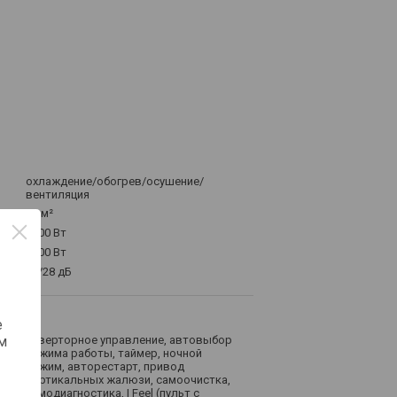
охлаждение/обогрев/осушение/
вентиляция
70 м²
7000 Вт
7300 Вт
45/28 дБ
и
е
м
инверторное управление, автовыбор
режима работы, таймер, ночной
режим, авторестарт, привод
вертикальных жалюзи, самоочистка,
самодиагностика, I Feel (пульт с