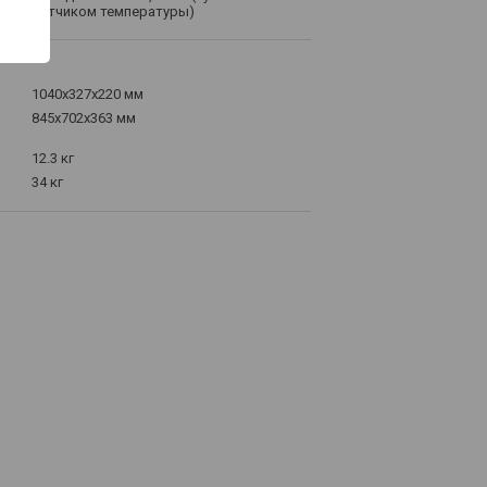
датчиком температуры)
1040x327x220 мм
845x702x363 мм
12.3 кг
34 кг