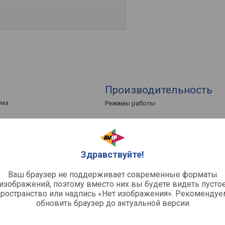
Производительность
ема
Режимы работы
Рекомендуемая площадь помещения
 блок, внешний блок
Мощность в режиме охлаждения
Мощность в режиме обогрева
Здравствуйте!
Уровень шума (макс/мин)
Ваш браузер не поддерживает современные форматы
Функции и возможност
изображений, поэтому вместо них вы будете видеть пусто
пространство или надпись «Нет изображения». Рекомендуе
Функции
обновить браузер до актуальной версии