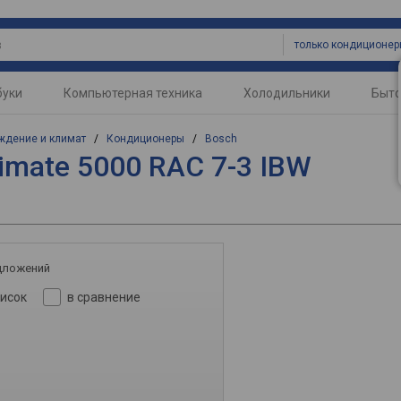
только кондиционе
буки
Компьютерная техника
Холодильники
Быто
ждение и климат
/
Кондиционеры
/
Bosch
imate 5000 RAC 7-3 IBW
дложений
писок
в сравнение