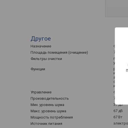
Другое
очистит
Назначение
72 м²
Площадь помещения (очищение)
предвари
Фильтры очистки
угольны
регулир
Функции
индикат
автореж
отключе
индикат
сенсор
Управление
720 м³/ч
Производительность
37 дБ
Мин. уровень шума
67 дБ
Макс. уровень шума
67 Вт
Мощность потребления
электро
Источник питания