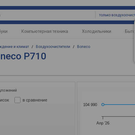
буки
Компьютерная техника
Холодильники
Быто
ждение и климат
/
Воздухоочистители
/
Boneco
oneco P710
дложений
писок
в сравнение
104 990
Апр '26