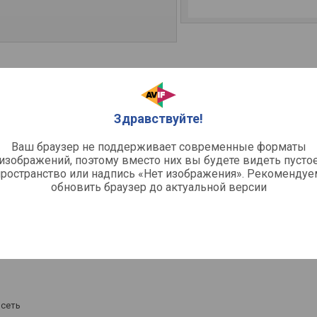
ель
Здравствуйте!
тельный / 2 шт /, HEPA / 2 шт /,
Ваш браузер не поддерживает современные форматы
й фильтр / 2 шт /
изображений, поэтому вместо них вы будете видеть пусто
овка производительности,
пространство или надпись «Нет изображения». Рекомендуе
ор загрязнения фильтра,
обновить браузер до актуальной версии
им очистителя, таймер
ния, защита от детей, дисплей,
ор качества воздуха
ное
 / CADR (механические частицы) /
сеть