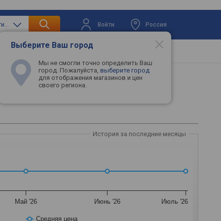
Войти
Россия
только воздухоочистители
Выберите Ваш город
вая техника
Телевизоры
Промокоды
Мы не смогли точно определить Ваш
город. Пожалуйста,
выберите город
для отображения магазинов и цен
своего региона.
История за последние месяцы
Май '26
Июнь '26
Июль '26
Средняя цена