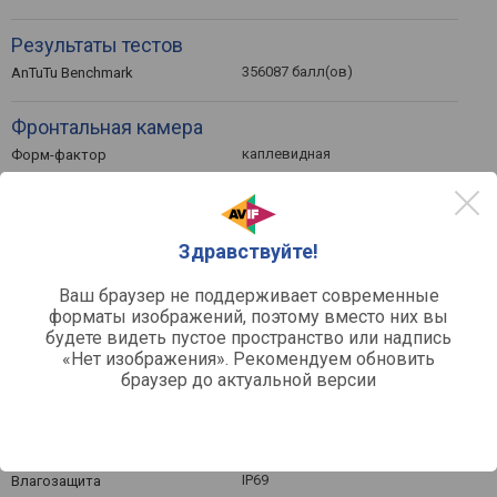
Результаты тестов
356087 балл(ов)
AnTuTu Benchmark
Фронтальная камера
каплевидная
Форм-фактор
16 МП / Samsung 5K3P9SP04-
Основной объектив
FGX9 /
Функции и навигация
Здравствуйте!
сканер отпечатка сбоку,
Функции и возможности
стереозвук / Harman
Ваш браузер не поддерживает современные
AudioEFX /, FM-приемник,
форматы изображений, поэтому вместо них вы
индикатор уведомлений,
будете видеть пустое пространство или надпись
гироскоп, фонарик, датчик
«Нет изображения». Рекомендуем обновить
освещения, барометр
браузер до актуальной версии
GPS-модуль, ГЛОНАСС,
Навигация
Galileo, цифровой компас
Общее
IP69
Влагозащита