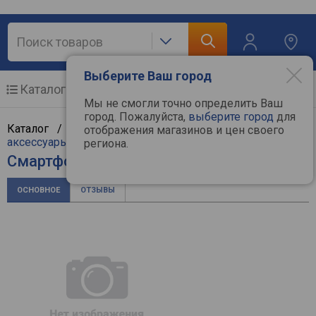
Выберите Ваш город
Каталог
Мобильные телефоны
Мы не смогли точно определить Ваш
город. Пожалуйста,
выберите город
для
Каталог /
Мобильные и связь
/
Мобильные и
отображения магазинов и цен своего
аксессуары
/
Мобильные телефоны
/
Blackview
региона.
Смартфон Blackview BV9200
ОСНОВНОЕ
ОТЗЫВЫ