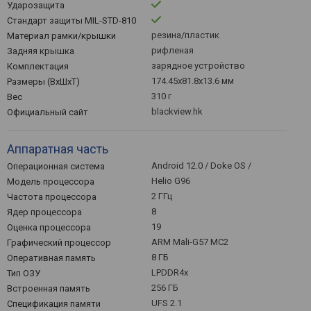
Ударозащита
Стандарт защиты MIL-STD-810
резина/пластик
Материал рамки/крышки
рифленая
Задняя крышка
зарядное устройство
Комплектация
174.45x81.8x13.6 мм
Размеры (ВхШхТ)
310 г
Вес
blackview.hk
Официальный сайт
Аппаратная часть
Android 12.0 / Doke OS /
Операционная система
Helio G96
Модель процессора
2 ГГц
Частота процессора
8
Ядер процессора
19
Оценка процессора
ARM Mali-G57 MC2
Графический процессор
8 ГБ
Оперативная память
LPDDR4x
Тип ОЗУ
256 ГБ
Встроенная память
UFS 2.1
Спецификация памяти