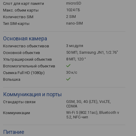
microSD
Слот для карт памяти
1024 ГБ
Макс. объем карты
2 SIM
Количество SIM
nano-SIM
Тип SIM-карты
Основная камера
3 модуля
Количество объективов
50 МП, Samsung JN1, 1/2.76"
Основной объектив
8 МП, 120 °
Ультраширокий объектив
Вспомогательный объектив
30 к/с
Съемка Full HD (1080p)
Вспышка
Коммуникация и порты
GSM, 3G, 4G (LTE), VoLTE,
Стандарты связи
CDMA
Wi-Fi 5 (802.11ac), Bluetooth v
Коммуникации
5.2, NFC-чип
Питание