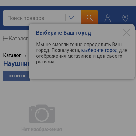
Выберите Ваш город
Каталог
Мобильные телефоны
Мы не смогли точно определить Ваш
город. Пожалуйста,
выберите город
для
Каталог /
Аудиотехника
/
Наушники
/
BASEUS
отображения магазинов и цен своего
региона.
Наушники BASEUS Bowie D05
ОСНОВНОЕ
ОТЗЫВЫ