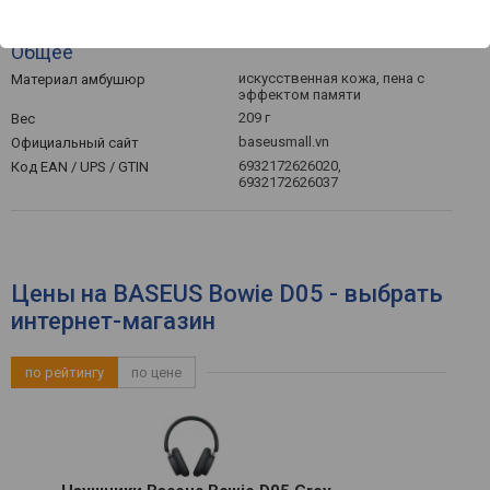
Общее
искусственная кожа, пена с
Материал амбушюр
эффектом памяти
209 г
Вес
baseusmall.vn
Официальный сайт
6932172626020,
Код EAN / UPS / GTIN
6932172626037
Цены на BASEUS Bowie D05 - выбрать
интернет-магазин
по рейтингу
по цене