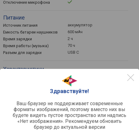
Отключение микрофона
Питание
аккумулятор
Источник питания
600 мАч
Емкость батареи наушников
2 ч
Время зарядки
70 ч
Время работы (музыка)
USB C
Разъем для зарядки
Характеристики
стерео
Звук
Игровой режим (низкий input
lag)
Здравствуйте!
60 мс
Задержка звука
20 – 20000 Гц
Частотный диапазон
Ваш браузер не поддерживает современные
40 мм
форматы изображений, поэтому вместо них вы
Диаметр динамика
будете видеть пустое пространство или надпись
динамические
Тип излучателей
«Нет изображения». Рекомендуем обновить
браузер до актуальной версии
Функции и возможности
Регулировка громкости