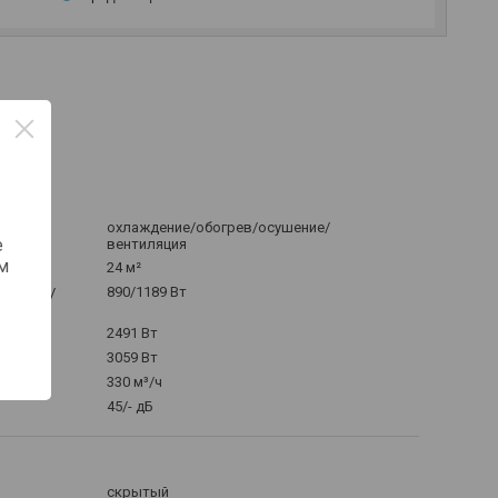
ть
охлаждение/обогрев/осушение/
е
вентиляция
м
24 м²
щения
890/1189 Вт
ждение/
2491 Вт
ия
3059 Вт
330 м³/ч
45/- дБ
скрытый