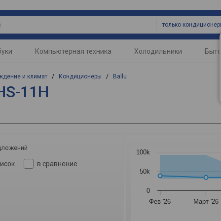
только кондиционе
буки
Компьютерная техника
Холодильники
Быто
ждение и климат
/
Кондиционеры
/
Ballu
PHS-11H
дложений
100k
писок
в сравнение
50k
0
Фев '26
Март '26