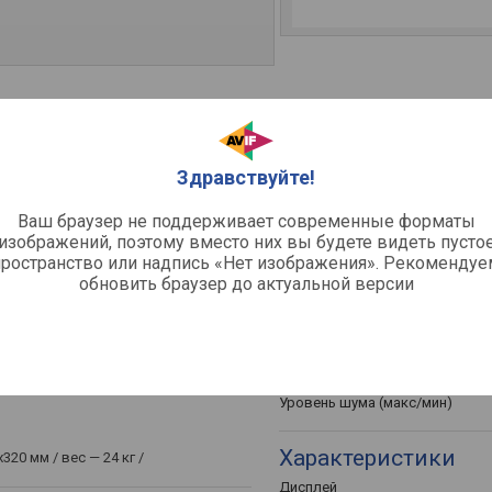
Здравствуйте!
Производительнос
Ваш браузер не поддерживает современные форматы
ный
Режимы работы
изображений, поэтому вместо них вы будете видеть пусто
сной
пространство или надпись «Нет изображения». Рекомендуе
Рекомендуемая площадь поме
обновить браузер до актуальной версии
Потребляемая мощность (охла
нагрев)
Мощность в режиме охлажден
ор режима работы, таймер,
 режим
Мощность в режиме обогрева
Циркуляция воздуха
Уровень шума (макс/мин)
Характеристики
320 мм / вес — 24 кг /
Дисплей