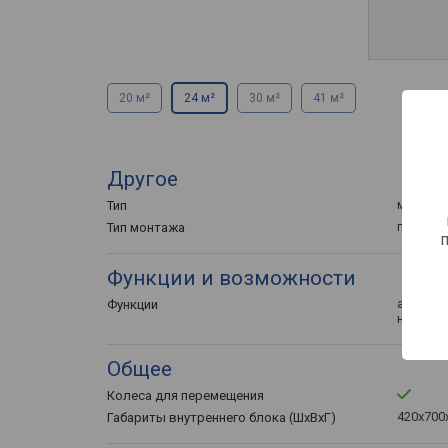
20 м²
24 м²
30 м²
41 м²
Другое
мобиль
Тип
перено
Тип монтажа
Функции и возможности
автовыб
Функции
ночной
Общее
Колеса для перемещения
420x700x
Габариты внутреннего блока (ШхВхГ)