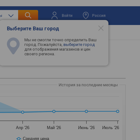
Войти
Россия
ры
Выберите Ваш город
вая техника
Телевизоры
Промокоды
Мы не смогли точно определить Ваш
город. Пожалуйста,
выберите город
для отображения магазинов и цен
своего региона.
История за последние месяцы
Апр '26
Май '26
Июнь '26
Июль '26
Средняя цена