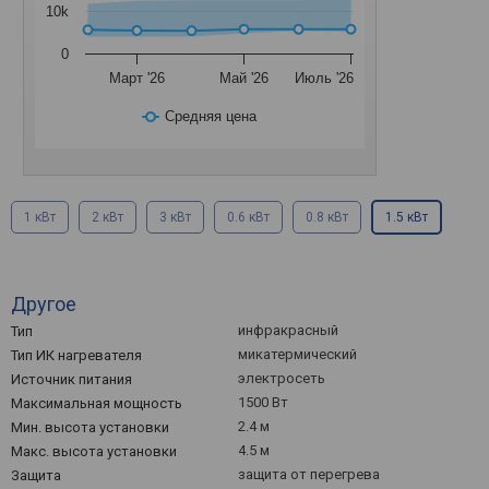
10k
0
Март '26
Май '26
Июль '26
Средняя цена
1 кВт
2 кВт
3 кВт
0.6 кВт
0.8 кВт
1.5 кВт
Другое
инфракрасный
Тип
микатермический
Тип ИК нагревателя
электросеть
Источник питания
1500 Вт
Максимальная мощность
2.4 м
Мин. высота установки
4.5 м
Макс. высота установки
защита от перегрева
Защита