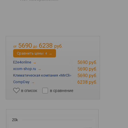
5690
6238
руб.
от
до
Cравнить цены
→
4
5690 руб.
E2e4online
→
5690 руб.
xcom-shop.ru
→
5690 руб.
Климатическая компания «MirCli»
→
6238 руб.
CompDay
→
в список
в сравнение
20k