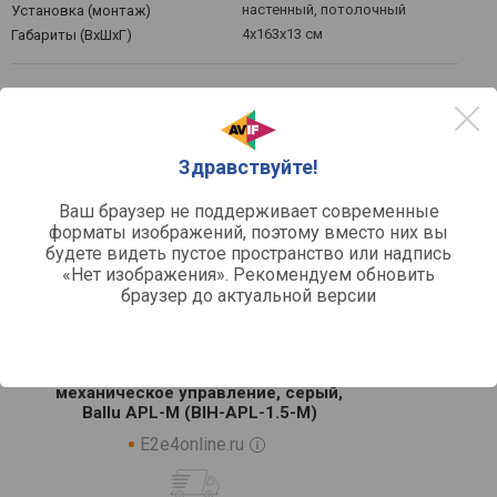
настенный, потолочный
Установка (монтаж)
4x163x13 см
Габариты (ВхШхГ)
Цены на Ballu BIH-APL-1.5 - выбрать
Здравствуйте!
интернет-магазин
Ваш браузер не поддерживает современные
форматы изображений, поэтому вместо них вы
по рейтингу
по цене
будете видеть пустое пространство или надпись
«Нет изображения». Рекомендуем обновить
браузер до актуальной версии
Инфракрасный обогреватель 1.5
кВт 15 м², 230В, потолочный,
механическое управление, серый,
Ballu APL-M (BIH-APL-1.5-M)
E2e4online.ru