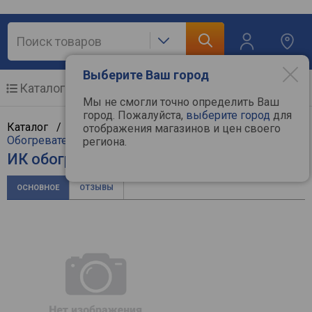
Выберите Ваш город
Каталог
Мобильные телефоны
Мы не смогли точно определить Ваш
город. Пожалуйста,
выберите город
для
Каталог /
Климат, отопление и водоснабжение
/
отображения магазинов и цен своего
Обогреватели
/
Инфракрасные обогреватели
/
Ballu
региона.
ИК обогреватель Ballu BIH-APL-1.5
ОСНОВНОЕ
ОТЗЫВЫ