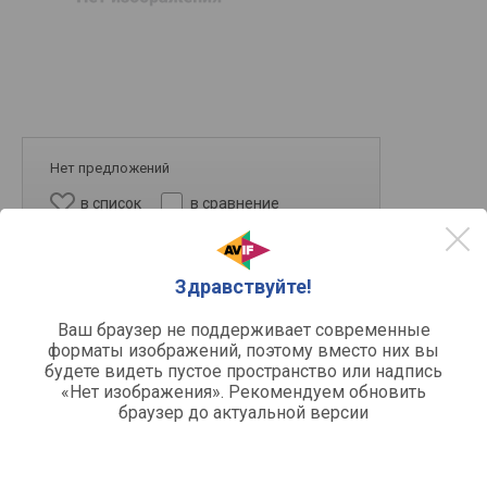
Нет предложений
в список
в сравнение
Здравствуйте!
Ваш браузер не поддерживает современные
форматы изображений, поэтому вместо них вы
будете видеть пустое пространство или надпись
«Нет изображения». Рекомендуем обновить
198 л
249 л
300 л
браузер до актуальной версии