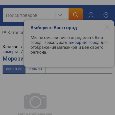
Выберите Ваш город
Каталог
Мобильные телефоны
Мы не смогли точно определить Ваш
город. Пожалуйста,
выберите город
для
Каталог /
Крупная бытовая техника
/
Морозильные
отображения магазинов и цен своего
камеры
/
Atlantic
региона.
Морозильный ларь Atlantic ACF-331
ОСНОВНОЕ
ОТЗЫВЫ