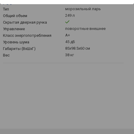
Другое
морозильный ларь
Тип
249 л
Общий объем
Скрытая дверная ручка
поворотные внешнее
Управление
A+
Класс энергопотребления
45 дБ
Уровень шума
85x98.5х60 см
Габариты (ВхШхГ)
38 кг
Вес