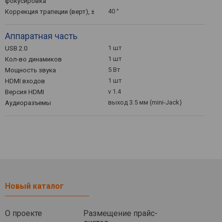
фокусировка
40 °
Коррекция трапеции (верт), ±
Аппаратная часть
1 шт
USB 2.0
1 шт
Кол-во динамиков
5 Вт
Мощность звука
1 шт
HDMI входов
v 1.4
Версия HDMI
выход 3.5 мм (mini-Jack)
Аудиоразъемы
Новый каталог
О проекте
Размещение прайс-