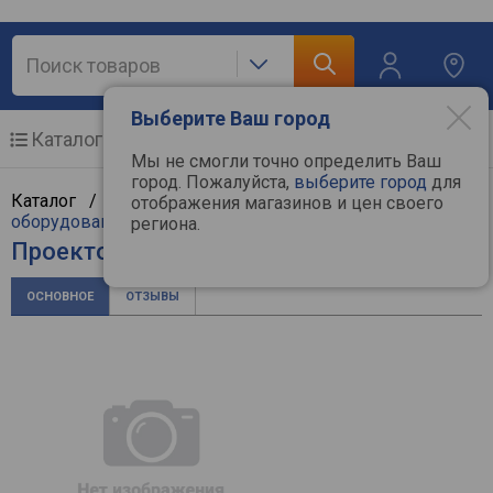
Выберите Ваш город
Каталог
Мобильные телефоны
Мы не смогли точно определить Ваш
город. Пожалуйста,
выберите город
для
Каталог /
ТВ и видеотехника
/
Проекционное
отображения магазинов и цен своего
оборудование
/
Проекторы
/
Asus
региона.
Проектор Asus ZenBeam E2
ОСНОВНОЕ
ОТЗЫВЫ