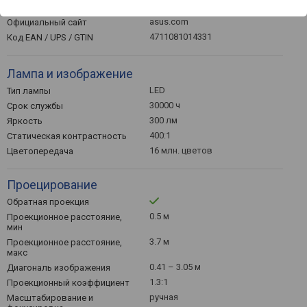
0.41 кг
Вес
asus.com
Официальный сайт
4711081014331
Код EAN / UPS / GTIN
Лампа и изображение
LED
Тип лампы
30000 ч
Срок службы
300 лм
Яркость
400:1
Статическая контрастность
16 млн. цветов
Цветопередача
Проецирование
Обратная проекция
0.5 м
Проекционное расстояние,
мин
3.7 м
Проекционное расстояние,
макс
0.41 – 3.05 м
Диагональ изображения
1.3:1
Проекционный коэффициент
ручная
Масштабирование и