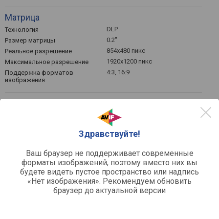
Матрица
DLP
Технология
0.2"
Размер матрицы
854x480 пикс
Реальное разрешение
1920x1200 пикс
Максимальное разрешение
4:3, 16:9
Поддержка форматов
изображения
Функции и возможности
поддержка MHL
Возможности
Здравствуйте!
Общее
30 дБ
Ваш браузер не поддерживает современные
Уровень шума (номинально)
форматы изображений, поэтому вместо них вы
28 дБ
Уровень шума (эконом /
тихий)
будете видеть пустое пространство или надпись
«Нет изображения». Рекомендуем обновить
сеть / аккумулятор
Источник питания
браузер до актуальной версии
4 ч
Время работы
50 Вт
Потребляемая мощность
40x110x107 мм
Габариты (ВхШхГ)