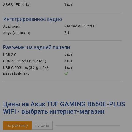
3 шт
ARGB LED strip
Интегрированное аудио
Realtek ALC1220P
Аудиочип
7.1
Звук (каналов)
Разъемы на задней панели
6 шт
USB 2.0
3 шт
USB A 10Gbps (3.2 gen2)
1 шт
USB C 20Gbps (3.2 gen2x2)
BIOS FlashBack
Цены на Asus TUF GAMING B650E-PLUS
WIFI - выбрать интернет-магазин
по рейтингу
по цене