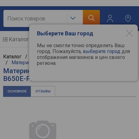
Выберите Ваш город
Каталог
Мобильные телефоны
Мы не смогли точно определить Ваш
город. Пожалуйста,
выберите город
для
Каталог /
Компьютерная техника
/
Комплектующие
отображения магазинов и цен своего
/
Материнские платы
/
Asus
региона.
Материнская плата Asus TUF GAMING
B650E-PLUS WIFI
ОСНОВНОЕ
ОТЗЫВЫ