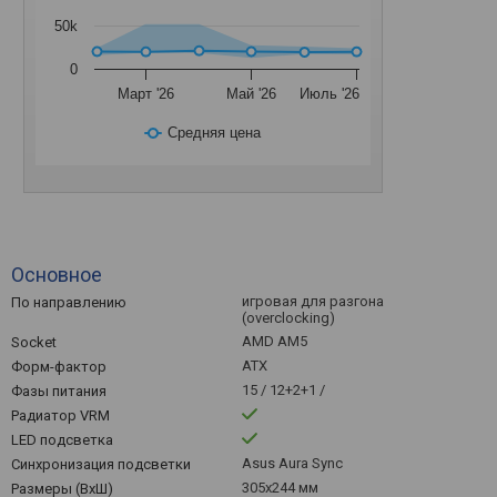
50k
0
Март '26
Май '26
Июль '26
Средняя цена
Основное
игровая для разгона
По направлению
(overclocking)
AMD AM5
Socket
ATX
Форм-фактор
15 / 12+2+1 /
Фазы питания
Радиатор VRM
LED подсветка
Asus Aura Sync
Синхронизация подсветки
305x244 мм
Размеры (ВхШ)