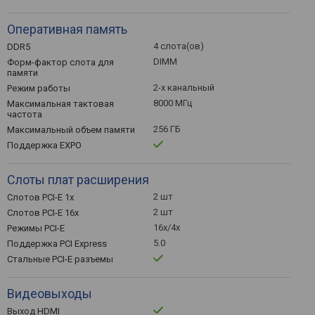
Оперативная память
4 слота(ов)
DDR5
DIMM
Форм-фактор слота для
памяти
2-х канальный
Режим работы
8000 МГц
Максимальная тактовая
частота
256 ГБ
Максимальный объем памяти
Поддержка EXPO
Слоты плат расширения
2 шт
Слотов PCI-E 1x
2 шт
Слотов PCI-E 16x
16x/4x
Режимы PCI-E
5.0
Поддержка PCI Express
Стальные PCI-E разъемы
Видеовыходы
Выход HDMI