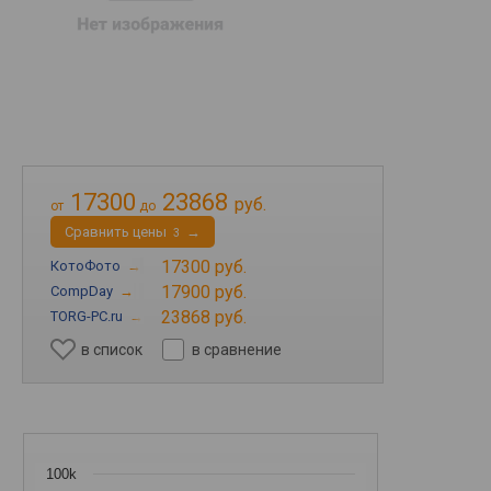
17300
23868
руб.
от
до
Cравнить цены
→
3
17300 руб.
КотоФото
→
17900 руб.
CompDay
→
23868 руб.
TORG-PC.ru
→
в список
в сравнение
100k