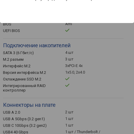
Чипсет
AMD B650E
Чипсет
Ami
BIOS
UEFI BIOS
Подключение накопителей
4 шт
SATA 3 (6 Гбит/с)
3 шт
M.2 разъем
3xPCI-E 4x
Интерфейс M.2
1x5.0, 2x4.0
Версия интерфейса M.2
Охлаждение SSD M.2
Интегрированный RAID
контроллер
Коннекторы на плате
2 шт
USB A 2.0
1 шт
USB A 5Gbps (3.2 gen1)
1 шт
USB C 10Gbps (3.2 gen2)
1 шт / Thunderbolt /
USB4 40 Gbps