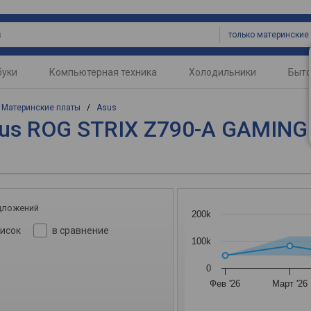
буки
Компьютерная техника
Холодильники
Быто
/
Материнские платы
/
Asus
us ROG STRIX Z790-A GAMING 
дложений
200k
писок
в сравнение
100k
0
Фев '26
Март '26