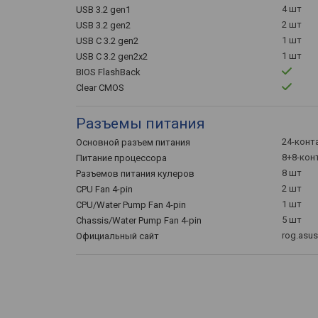
4 шт
USB 3.2 gen1
2 шт
USB 3.2 gen2
1 шт
USB C 3.2 gen2
1 шт
USB C 3.2 gen2x2
BIOS FlashBack
Clear CMOS
Разъемы питания
24-конт
Основной разъем питания
8+8-кон
Питание процессора
8 шт
Разъемов питания кулеров
2 шт
CPU Fan 4-pin
1 шт
CPU/Water Pump Fan 4-pin
5 шт
Chassis/Water Pump Fan 4-pin
rog.asu
Официальный сайт