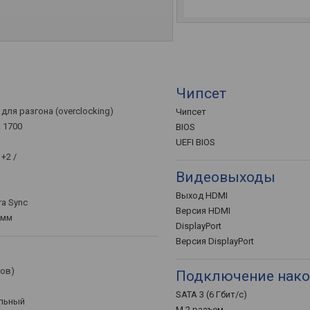
Чипсет
для разгона (overclocking)
Чипсет
A 1700
BIOS
UEFI BIOS
1+2 /
Видеовыходы
Выход HDMI
ra Sync
Версия HDMI
 мм
DisplayPort
Версия DisplayPort
(ов)
Подключение нако
SATA 3 (6 Гбит/с)
альный
M.2 разъем