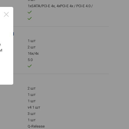
1xSATA/PCI-E 4x, 4xPCI-E 4x / PCI-E 4.0 /
ллер
рения
1 шт
е
2 шт
м
16x/4x
5.0
те
2 шт
1 шт
1 шт
v4 1 шт
3 шт
1 шт
Q-Release