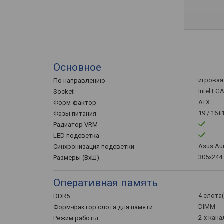
Основное
игровая 
По направлению
Intel LG
Socket
ATX
Форм-фактор
19 / 16+
Фазы питания
Радиатор VRM
LED подсветка
Asus Au
Синхронизация подсветки
305x244
Размеры (ВхШ)
Оперативная память
4 слота
DDR5
DIMM
Форм-фактор слота для памяти
2-х кан
Режим работы