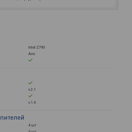
Intel Z790
Ami
v.2.1
v.1.4
пителей
4 шт
5 шт