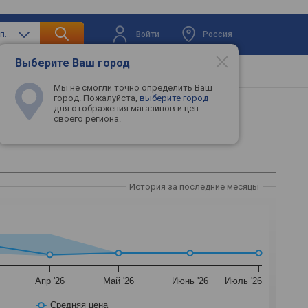
Войти
Россия
только материнские платы
Выберите Ваш город
вая техника
Телевизоры
Промокоды
Мы не смогли точно определить Ваш
город. Пожалуйста,
выберите город
для отображения магазинов и цен
своего региона.
WIFI II
История за последние месяцы
Апр '26
Май '26
Июнь '26
Июль '26
Средняя цена