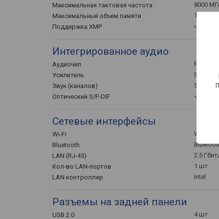
8000 МГ
Максимальная тактовая частота
192 ГБ
Максимальный объем памяти
Поддержка XMP
Интегрированное аудио
ROG Sup
Аудиочип
Savitec
Усилитель
5.1
Звук (каналов)
Оптический S/P-DIF
Сетевые интерфейсы
Wi-Fi 7 
Wi-Fi
Bluetooth
Bluetooth
2.5 Гбит
LAN (RJ-45)
1 шт
Кол-во LAN-портов
Intel
LAN контроллер
Разъемы на задней панели
4 шт
USB 2.0