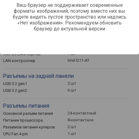
Ваш браузер не поддерживает современные
7.1
Звук (каналов)
форматы изображений, поэтому вместо них вы
будете видеть пустое пространство или надпись
Сетевые интерфейсы
«Нет изображения». Рекомендуем обновить
браузер до актуальной версии
Wi-Fi 6 (802.11ax) / Intel Wi-Fi 6
Wi-Fi
AX200 /
Bluetooth v 5.0
Bluetooth
2.5 Гбит/с
LAN (RJ-45)
1 шт
Кол-во LAN-портов
Intel I211-AT
LAN контроллер
Разъемы на задней панели
2 шт
USB 3.2 gen1
6 шт
USB 3.2 gen2
Разъемы питания
24-контактный
Основной разъем питания
8-контактное
Питание процессора
2 шт
Разъемов питания кулеров
1 шт
CPU Fan 4-pin