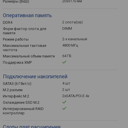
203x170 мм
Размеры (ВхШ)
Оперативная память
2 слота(ов)
DDR4
DIMM
Форм-фактор слота для
памяти
2-х канальный
Режим работы
4800 МГц
Максимальная тактовая
частота
64 ГБ
Максимальный объем памяти
Поддержка XMP
Подключение накопителей
4 шт
SATA3 (6 Гбит/с)
2 шт
M.2 разъем
2xSATA/PCI-E 4x
Интерфейс M.2
Охлаждение SSD M.2
Интегрированный RAID
контроллер
Слоты плат расширения