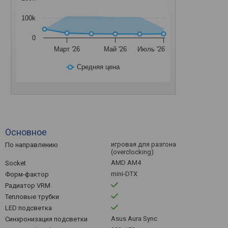
100k
0
Март '26
Май '26
Июль '26
Средняя цена
Основное
игровая для разгона
По направлению
(overclocking)
AMD AM4
Socket
mini-DTX
Форм-фактор
Радиатор VRM
Тепловые трубки
LED подсветка
Asus Aura Sync
Синхронизация подсветки