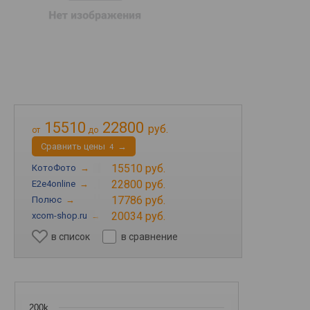
15510
22800
руб.
от
до
Cравнить цены
→
4
15510 руб.
КотоФото
→
22800 руб.
E2e4online
→
17786 руб.
Полюс
→
20034 руб.
xcom-shop.ru
→
в список
в сравнение
200k