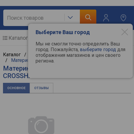
Выберите Ваш город
Каталог
Мобильные телефоны
Мы не смогли точно определить Ваш
город. Пожалуйста,
выберите город
для
Каталог /
Компьютерная техника
/
Комплектующие
отображения магазинов и цен своего
/
Материнские платы
/
Asus
региона.
Материнская плата Asus ROG
CROSSHAIR VIII IMPACT
ОСНОВНОЕ
ОТЗЫВЫ